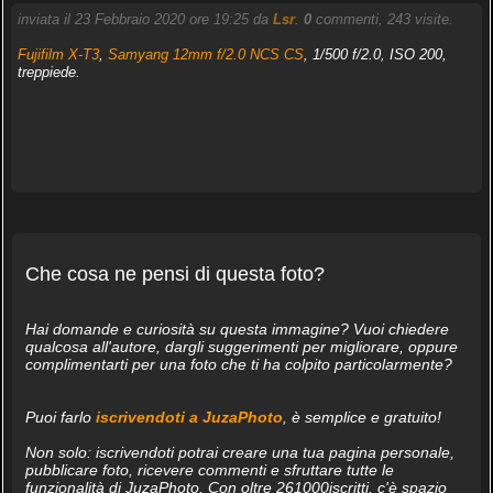
inviata il 23 Febbraio 2020 ore 19:25 da
Lsr
.
0
commenti, 243 visite.
Fujifilm X-T3
,
Samyang 12mm f/2.0 NCS CS
, 1/500 f/2.0, ISO 200,
treppiede.
Che cosa ne pensi di questa foto?
Hai domande e curiosità su questa immagine? Vuoi chiedere
qualcosa all'autore, dargli suggerimenti per migliorare, oppure
complimentarti per una foto che ti ha colpito particolarmente?
Puoi farlo
iscrivendoti a JuzaPhoto
, è semplice e gratuito!
Non solo: iscrivendoti potrai creare una tua pagina personale,
pubblicare foto, ricevere commenti e sfruttare tutte le
funzionalità di JuzaPhoto. Con oltre 261000iscritti, c'è spazio