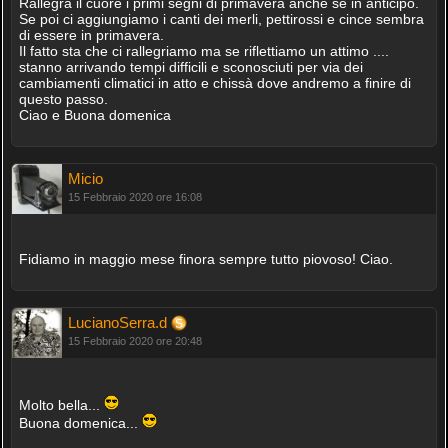
Rallegra il cuore i primi segni di primavera anche se in anticipo.
Se poi ci aggiungiamo i canti dei merli, pettirossi e cince sembra
di essere in primavera.
Il fatto sta che ci rallegriamo ma se riflettiamo un attimo ....
stanno arrivando tempi difficili e sconosciuti per via dei
cambiamenti climatici in atto e chissà dove andremo a finire di
questo passo.
Ciao e Buona domenica
Micio
15 Febbraio 2020 ore 16:08
Fidiamo in maggio mese finora sempre tutto piovoso! Ciao.
LucianoSerra.d
15 Febbraio 2020 ore 20:48
Molto bella...
Buona domenica...