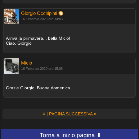
Giorgio Occhipinti
16 Febbraio 2020 ore 14:03
Arriva la primavera... bella Micio!
Ciao, Giorgio
Micio
16 Febbraio 2020 ore 15:08
Grazie Giorgio. Buona domenica.
≡
»
|
PAGINA SUCCESSIVA
Torna a inizio pagina ⇑