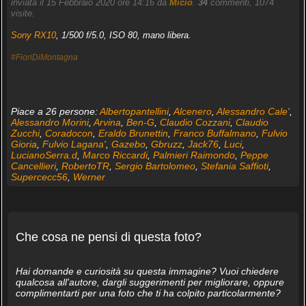
inviata il 15 Febbraio 2020 ore 14:16 da
Micio
.
34
commenti, 1074
visite.
Sony RX10
, 1/500 f/5.0, ISO 80, mano libera.
#FioriDiMontagna
Piace a 26 persone:
Albertopantellini
,
Alcenero
,
Alessandro Cale'
,
Alessandro Morini
,
Arvina
,
Ben-G
,
Claudio Cozzani
,
Claudio
Zucchi
,
Coradocon
,
Eraldo Brunettin
,
Franco Buffalmano
,
Fulvio
Gioria
,
Fulvio Lagana'
,
Gazebo
,
Gbruzz
,
Jack76
,
Luci
,
LucianoSerra.d
,
Marco Riccardi
,
Palmieri Raimondo
,
Peppe
Cancellieri
,
RobertoTR
,
Sergio Bartolomeo
,
Stefania Saffioti
,
Supercecc56
,
Werner
Che cosa ne pensi di questa foto?
Hai domande e curiosità su questa immagine? Vuoi chiedere
qualcosa all'autore, dargli suggerimenti per migliorare, oppure
complimentarti per una foto che ti ha colpito particolarmente?