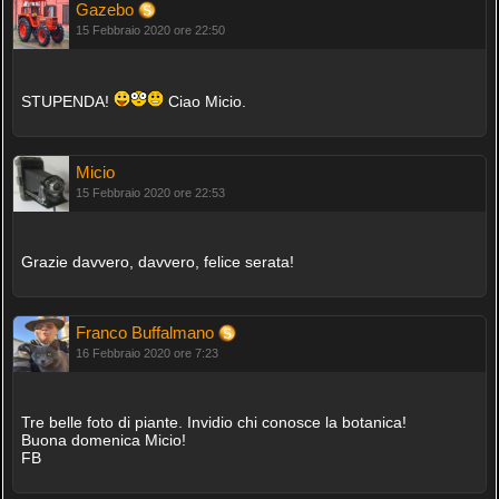
Gazebo
15 Febbraio 2020 ore 22:50
STUPENDA!
Ciao Micio.
Micio
15 Febbraio 2020 ore 22:53
Grazie davvero, davvero, felice serata!
Franco Buffalmano
16 Febbraio 2020 ore 7:23
Tre belle foto di piante. Invidio chi conosce la botanica!
Buona domenica Micio!
FB