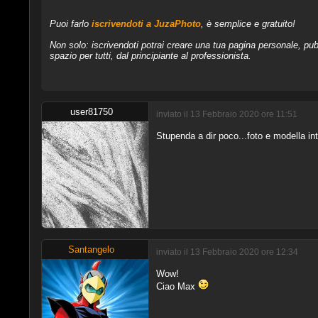
Puoi farlo
iscrivendoti a JuzaPhoto
, è semplice e gratuito!
Non solo: iscrivendoti potrai creare una tua pagina personale, pubb
spazio per tutti, dal principiante al professionista.
user81750
inviato il 13 Febbraio 2020 ore 11:51
Stupenda a dir poco...foto e modella in
Santangelo
inviato il 13 Febbraio 2020 ore 12:34
Wow!
Ciao Max