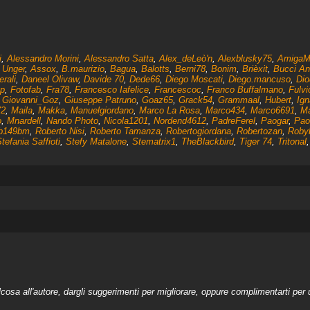
i
,
Alessandro Morini
,
Alessandro Satta
,
Alex_deLeò'n
,
Alexblusky75
,
AmigaM
 Unger
,
Assox
,
B.maurizio
,
Bagua
,
Balotts
,
Berni78
,
Bonim
,
Brièxit
,
Bucci An
rali
,
Daneel Olivaw
,
Davide 70
,
Dede66
,
Diego Moscati
,
Diego.mancuso
,
Di
pp
,
Fotofab
,
Fra78
,
Francesco Iafelice
,
Francescoc
,
Franco Buffalmano
,
Fulvi
,
Giovanni_Goz
,
Giuseppe Patruno
,
Goaz65
,
Grack54
,
Grammaal
,
Hubert
,
Ign
2
,
Maila
,
Makka
,
Manuelgiordano
,
Marco La Rosa
,
Marco434
,
Marco6691
,
Ma
o
,
Mnardell
,
Nando Photo
,
Nicola1201
,
Nordend4612
,
PadreFerel
,
Paogar
,
Paol
b149bm
,
Roberto Nisi
,
Roberto Tamanza
,
Robertogiordana
,
Robertozan
,
Robyb
tefania Saffioti
,
Stefy Matalone
,
Stematrix1
,
TheBlackbird
,
Tiger 74
,
Tritonal
a all'autore, dargli suggerimenti per migliorare, oppure complimentarti per u