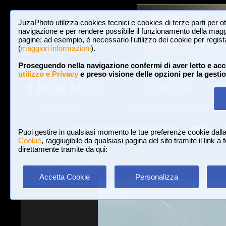
JuzaPhoto utilizza cookies tecnici e cookies di terze parti per o
navigazione e per rendere possibile il funzionamento della maggi
pagine; ad esempio, è necessario l'utilizzo dei cookie per registar
(
maggiori informazioni
).
Proseguendo nella navigazione confermi di aver letto e acc
utilizzo e Privacy
e preso visione delle opzioni per la gesti
Gallerie
3,023,487 FOTO E 16 GALLERIE
HOME E NEWS
Iscriviti a JuzaPhoto!
A
A
Login
Puoi gestire in qualsiasi momento le tue preferenze cookie dall
Cookie
, raggiugibile da qualsiasi pagina del sito tramite il link a
direttamente tramite da qui:
Gallerie
»
Ritratto e Moda
» Senza Titolo
Accetta Cookie
Personalizza