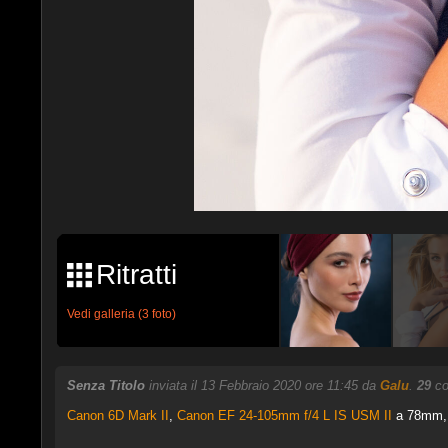
Ritratti
Vedi galleria (3 foto)
Senza Titolo
inviata il 13 Febbraio 2020 ore 11:45 da
Galu
.
29
co
Canon 6D Mark II
,
Canon EF 24-105mm f/4 L IS USM II
a 78mm, 1