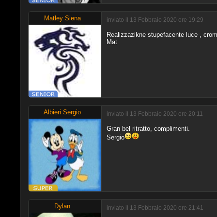
Matley Siena
inviato il 13 Febbraio 2020 ore 19:29
Realizzazikne stupefacente luce , crom
Mat
Albieri Sergio
inviato il 13 Febbraio 2020 ore 20:11
Gran bel ritratto, complimenti.
Sergio
Dylan
inviato il 13 Febbraio 2020 ore 21:41