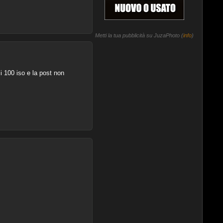
Metti la tua pubblicità su JuzaPhoto (
info
)
i 100 iso e la post non