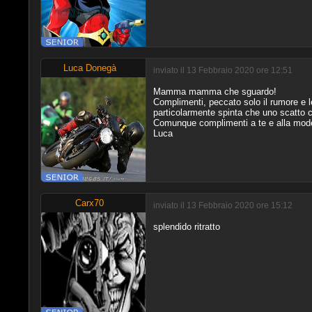
Luca Donegà
inviato il 13 Febbraio 2020 ore 12:51
Mamma mamma che sguardo!
Complimenti, peccato solo il rumore e le
particolarmente spinta che uno scatto c
Comunque complimenti a te e alla mode
Luca
Carx70
inviato il 13 Febbraio 2020 ore 15:12
splendido ritratto