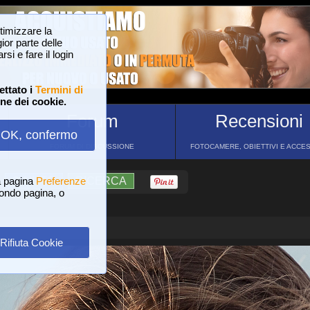
ttimizzare la
or parte delle
si e fare il login
ettato i
Termini di
one dei cookie.
Forum
Recensioni
OK, confermo
FORUM DI DISCUSSIONE
FOTOCAMERE, OBIETTIVI E ACCE
a pagina
?
AIUTO
Preferenze
RICERCA
 fondo pagina, o
Rifiuta Cookie