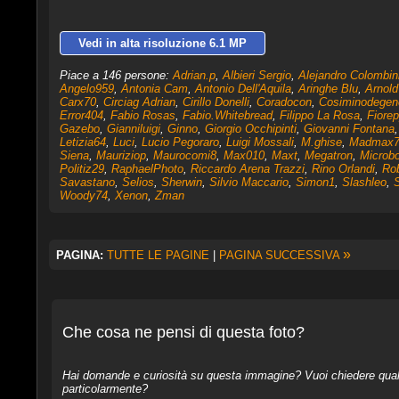
Vedi in alta risoluzione 6.1 MP
Piace a 146 persone:
Adrian.p
,
Albieri Sergio
,
Alejandro Colombin
Angelo959
,
Antonia Cam
,
Antonio Dell'Aquila
,
Aringhe Blu
,
Arnold
Carx70
,
Circiag Adrian
,
Cirillo Donelli
,
Coradocon
,
Cosiminodegene
Error404
,
Fabio Rosas
,
Fabio.Whitebread
,
Filippo La Rosa
,
Fiore
Gazebo
,
Gianniluigi
,
Ginno
,
Giorgio Occhipinti
,
Giovanni Fontana
Letizia64
,
Luci
,
Lucio Pegoraro
,
Luigi Mossali
,
M.ghise
,
Madmax7
Siena
,
Mauriziop
,
Maurocomi8
,
Max010
,
Maxt
,
Megatron
,
Microb
Politiz29
,
RaphaelPhoto
,
Riccardo Arena Trazzi
,
Rino Orlandi
,
Ro
Savastano
,
Selios
,
Sherwin
,
Silvio Maccario
,
Simon1
,
Slashleo
,
S
Woody74
,
Xenon
,
Zman
»
PAGINA:
TUTTE LE PAGINE
|
PAGINA SUCCESSIVA
Che cosa ne pensi di questa foto?
Hai domande e curiosità su questa immagine? Vuoi chiedere qualcos
particolarmente?