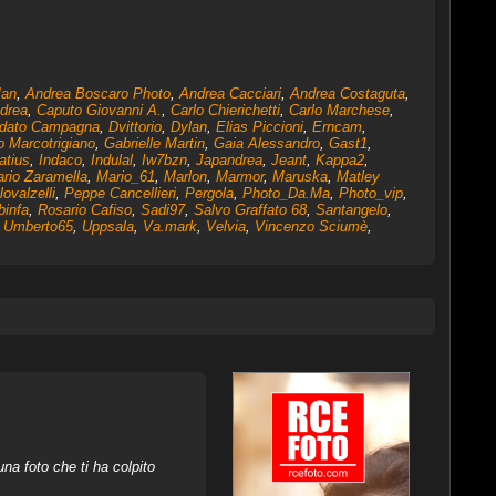
an
,
Andrea Boscaro Photo
,
Andrea Cacciari
,
Andrea Costaguta
,
drea
,
Caputo Giovanni A.
,
Carlo Chierichetti
,
Carlo Marchese
,
odato Campagna
,
Dvittorio
,
Dylan
,
Elias Piccioni
,
Erncam
,
o Marcotrigiano
,
Gabrielle Martin
,
Gaia Alessandro
,
Gast1
,
atius
,
Indaco
,
Indulal
,
Iw7bzn
,
Japandrea
,
Jeant
,
Kappa2
,
rio Zaramella
,
Mario_61
,
Marlon
,
Marmor
,
Maruska
,
Matley
ovalzelli
,
Peppe Cancellieri
,
Pergola
,
Photo_Da.Ma
,
Photo_vip
,
infa
,
Rosario Cafiso
,
Sadi97
,
Salvo Graffato 68
,
Santangelo
,
,
Umberto65
,
Uppsala
,
Va.mark
,
Velvia
,
Vincenzo Sciumè
,
na foto che ti ha colpito