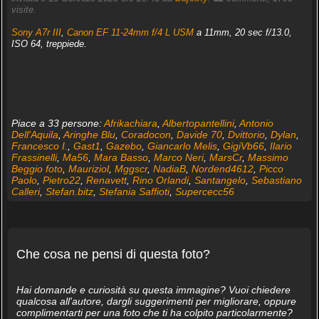
visite.
Sony A7r III
,
Canon EF 11-24mm f/4 L USM
a 11mm, 20 sec f/13.0,
ISO 64, treppiede.
Piace a 33 persone:
Afrikachiara
,
Albertopantellini
,
Antonio
Dell'Aquila
,
Aringhe Blu
,
Coradocon
,
Davide 70
,
Dvittorio
,
Dylan
,
Francesco I.
,
Gast1
,
Gazebo
,
Giancarlo Melis
,
GigiVb66
,
Ilario
Frassinelli
,
Ma56
,
Mara Basso
,
Marco Neri
,
MarsCr
,
Massimo
Beggio foto
,
Mauriziol
,
Mggscr
,
NadiaB
,
Nordend4612
,
Picco
Paolo
,
Pietro22
,
Renavett
,
Rino Orlandi
,
Santangelo
,
Sebastiano
Calleri
,
Stefan.bitz
,
Stefania Saffioti
,
Supercecc56
Che cosa ne pensi di questa foto?
Hai domande e curiosità su questa immagine? Vuoi chiedere
qualcosa all'autore, dargli suggerimenti per migliorare, oppure
complimentarti per una foto che ti ha colpito particolarmente?