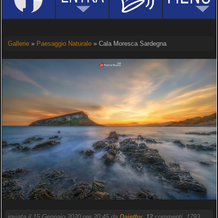
Gallerie
»
Paesaggio Naturale
» Cala Moresca Sardegna
inviata il 15 Gennaio 2020 ore 20:45 da
Dajethy
.
12
commenti, 1793