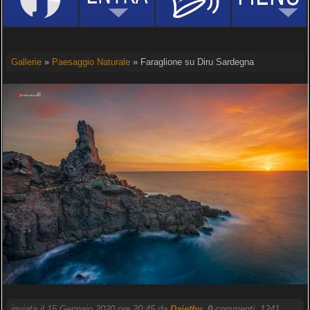
Gallerie
»
Paesaggio Naturale
» Faraglione su Diru Sardegna
inviata il 15 Gennaio 2020 ore 20:45 da
Dajethy
.
0
commenti, 1241