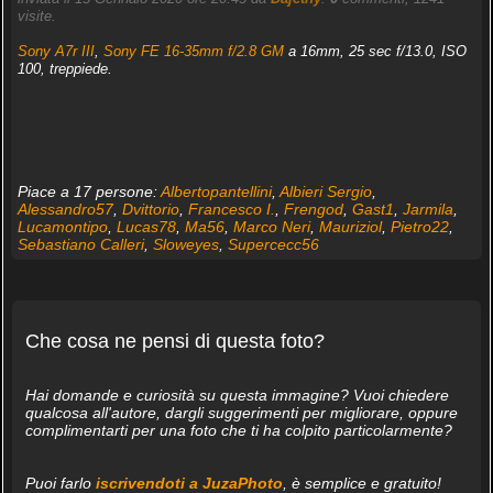
visite.
Sony A7r III
,
Sony FE 16-35mm f/2.8 GM
a 16mm, 25 sec f/13.0, ISO
100, treppiede.
Piace a 17 persone:
Albertopantellini
,
Albieri Sergio
,
Alessandro57
,
Dvittorio
,
Francesco I.
,
Frengod
,
Gast1
,
Jarmila
,
Lucamontipo
,
Lucas78
,
Ma56
,
Marco Neri
,
Mauriziol
,
Pietro22
,
Sebastiano Calleri
,
Sloweyes
,
Supercecc56
Che cosa ne pensi di questa foto?
Hai domande e curiosità su questa immagine? Vuoi chiedere
qualcosa all'autore, dargli suggerimenti per migliorare, oppure
complimentarti per una foto che ti ha colpito particolarmente?
Puoi farlo
iscrivendoti a JuzaPhoto
, è semplice e gratuito!