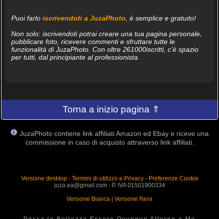
Puoi farlo
iscrivendoti a JuzaPhoto
, è semplice e gratuito!
Non solo: iscrivendoti potrai creare una tua pagina personale,
pubblicare foto, ricevere commenti e sfruttare tutte le
funzionalità di JuzaPhoto. Con oltre 261000iscritti, c'è spazio
per tutti, dal principiante al professionista.
Torna a inizio pagina ⇑
JuzaPhoto contiene link affiliati Amazon ed Ebay e riceve una
commissione in caso di acquisto attraverso link affiliati.
Versione desktop
-
Termini di utilizzo e Privacy
-
Preferenze Cookie
juza.ea@gmail.com - P. IVA 01501900334
Versione Bianca
|
Versione Nera
Possa la Bellezza Essere Ovunque Attorno a Me