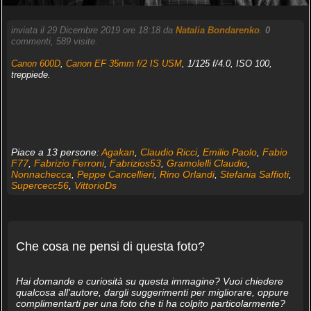
inviata il 29 Dicembre 2019 ore 18:18 da
Natalia Bondarenko
.
0
commenti, 589 visite.
Canon 600D
,
Canon EF 35mm f/2 IS USM
, 1/125 f/4.0, ISO 100,
treppiede.
Piace a 13 persone:
Agakan
,
Claudio Ricci
,
Emilio Paolo
,
Fabio
F77
,
Fabrizio Ferroni
,
Fabrizios53
,
Gramolelli Claudio
,
Nonnachecca
,
Peppe Cancellieri
,
Rino Orlandi
,
Stefania Saffioti
,
Supercecc56
,
VittorioDs
Che cosa ne pensi di questa foto?
Hai domande e curiosità su questa immagine? Vuoi chiedere
qualcosa all'autore, dargli suggerimenti per migliorare, oppure
complimentarti per una foto che ti ha colpito particolarmente?