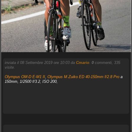
inviata il 08 Settembre 2019 ore 10:03 da
Cmario
.
0
commenti, 335
visite.
Olympus OM-D E-M1 II
,
Olympus M.Zuiko ED 40-150mm f/2.8 Pro
a
150mm, 1/2500 f/3.2, ISO 200,