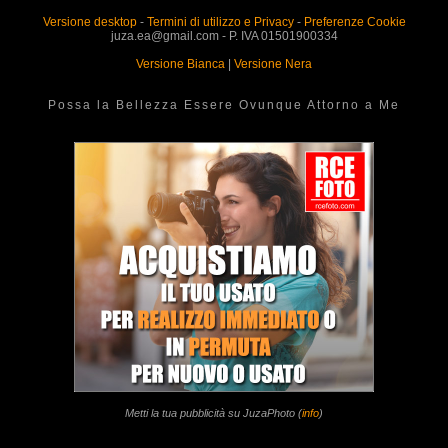
Versione desktop
-
Termini di utilizzo e Privacy
-
Preferenze Cookie
juza.ea@gmail.com - P. IVA 01501900334
Versione Bianca
|
Versione Nera
Possa la Bellezza Essere Ovunque Attorno a Me
Metti la tua pubblicità su JuzaPhoto (
info
)