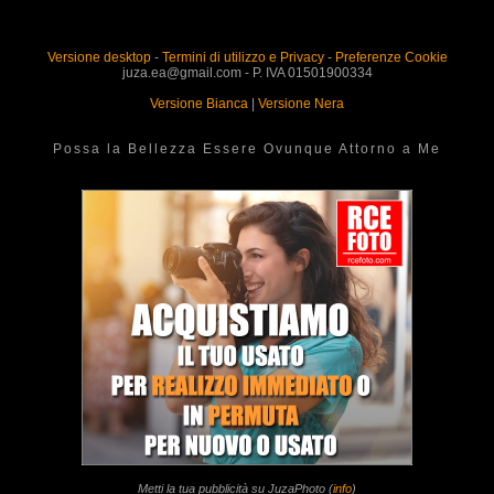
Versione desktop
-
Termini di utilizzo e Privacy
-
Preferenze Cookie
juza.ea@gmail.com - P. IVA 01501900334
Versione Bianca
|
Versione Nera
Possa la Bellezza Essere Ovunque Attorno a Me
Metti la tua pubblicità su JuzaPhoto (
info
)