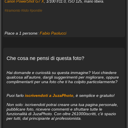
Canon PowerShot G7 X
, 1/100 f/11.0, ISO 125, mano libera.
#tramonto
#lido
#pontile
Piace a 1 persone:
Fabio Paolucci
Che cosa ne pensi di questa foto?
Hai domande e curiosità su questa immagine? Vuoi chiedere
qualcosa all'autore, dargli suggerimenti per migliorare, oppure
complimentarti per una foto che ti ha colpito particolarmente?
Puoi farlo
iscrivendoti a JuzaPhoto
, è semplice e gratuito!
Non solo: iscrivendoti potrai creare una tua pagina personale,
pubblicare foto, ricevere commenti e sfruttare tutte le
funzionalità di JuzaPhoto. Con oltre 261000iscritti, c'è spazio
per tutti, dal principiante al professionista.