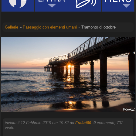
Gallerie
»
Paesaggio con elementi umani
» Tramonto di ottobre
inviata il 12 Febbraio 2019 ore 19:32 da
Frakat00
.
0
commenti, 707
visite.