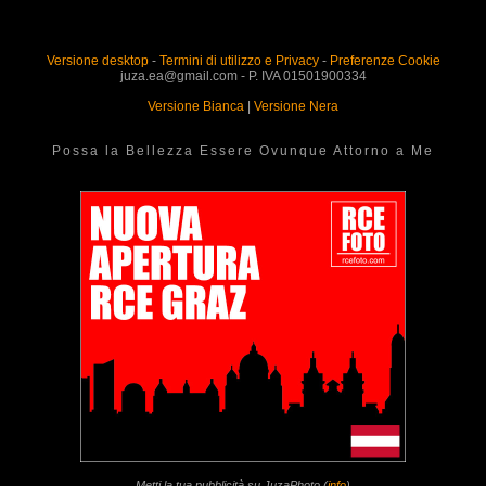
Versione desktop
-
Termini di utilizzo e Privacy
-
Preferenze Cookie
juza.ea@gmail.com - P. IVA 01501900334
Versione Bianca
|
Versione Nera
Possa la Bellezza Essere Ovunque Attorno a Me
Metti la tua pubblicità su JuzaPhoto (
info
)