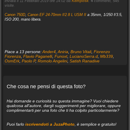
inviata il 11 Febbraio 2019 ore 14:02 da
Kemposk
.
4
commenti, 545
visite.
Canon 750D
,
Canon EF 24-70mm f/2.8 L USM II
a 35mm, 1/250 f/3.5,
ISO 200, mano libera.
Piace a 13 persone:
Ander4
,
Aniria
,
Bruno Vitali
,
Fiorenzo
Fiorenza
,
Flavio Paganelli
,
Funoxt
,
LucianoSerra.d
,
Mb339
,
OsmErk
,
Paolo P
,
Romolo Angelini
,
Satish Ranadive
Che cosa ne pensi di questa foto?
Hai domande e curiosità su questa immagine? Vuoi chiedere
qualcosa all'autore, dargli suggerimenti per migliorare, oppure
complimentarti per una foto che ti ha colpito particolarmente?
Puoi farlo
iscrivendoti a JuzaPhoto
, è semplice e gratuito!