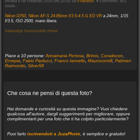
inviata il 08 Febbraio 2019 ore 20:42 da
Frakat00
.
4
commenti, 801
visite.
Nikon D750
,
Nikon AF-S 24-85mm f/3.5-4.5 G ED VR
a 24mm, 1/15
f/3.5, ISO 2500, mano libera.
#altoadige
#sancandido
#neve
Piace a 10 persone:
Annamaria Pertosa
,
Brimix
,
Coradocon
,
Ernepia
,
Fabio Paolucci
,
Franco Iannello
,
Maurocomi8
,
Palmieri
Raimondo
,
Silver58
Che cosa ne pensi di questa foto?
Hai domande e curiosità su questa immagine? Vuoi chiedere
qualcosa all'autore, dargli suggerimenti per migliorare, oppure
complimentarti per una foto che ti ha colpito particolarmente?
Puoi farlo
iscrivendoti a JuzaPhoto
, è semplice e gratuito!