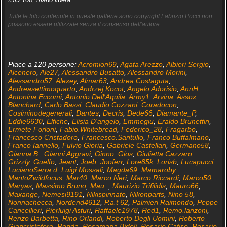
Tutte le foto contenute in queste gallerie sono copyright Fabrizio Pocci non
possono essere utilizzate senza il consenso dell'autore.
Piace a 120 persone:
Acromion69
,
Agata Arezzo
,
Albieri Sergio
,
Alcenero
,
Ale27
,
Alessandro Busatto
,
Alessandro Morini
,
Alessandro57
,
Alexey
,
Almar63
,
Andrea Costaguta
,
Andreasettimoquarto
,
Andrzej Kocot
,
Angelo Adorisio
,
AnnH
,
Antonina Eccomi
,
Antonio Dell'Aquila
,
Army1
,
Arvina
,
Assox
,
Blanchard
,
Carlo Bassi
,
Claudio Cozzani
,
Coradocon
,
Cosiminodegenerali
,
Dantes
,
Decris
,
Dede66
,
Diamante_P
,
Eddie6630
,
Elfiche
,
Elisia D'angelo
,
Emmegiu
,
Eraldo Brunettin
,
Ermete Forloni
,
Fabio.Whitebread
,
Federico_28
,
Fragarbo
,
Francesco Cristadoro
,
Francesco.Santullo
,
Franco Buffalmano
,
Franco Iannello
,
Fulvio Gioria
,
Gabriele Castellari
,
Germano58
,
Gianna.B.
,
Gianni Aggravi
,
Ginno
,
Gios
,
Giulietta Cazzaro
,
Grizzly
,
Guelfo
,
Jeant
,
Joeb
,
Jooferr
,
Lore85k
,
Lorisb
,
Lucapucci
,
LucianoSerra.d
,
Luigi Mossali
,
Magda69
,
Mamaroby
,
MantoZwildfocus
,
Mar40
,
Marco Neri
,
Marco Riccardi
,
Marco50
,
Maryas
,
Massimo Bruno
,
Mau..
,
Maurizio Trifilidis
,
Mauro66
,
Maxange
,
Nemesi9191
,
Nikispinnato
,
Nikonparts
,
Nino 58
,
Nonnachecca
,
Nordend4612
,
P.a.t 62
,
Palmieri Raimondo
,
Peppe
Cancellieri
,
Pierluigi Asturi
,
Raffaele1978
,
Red1
,
Remo.lanzoni
,
Renzo Barbetta
,
Rino Orlandi
,
Roberto Degli Uomini
,
Roberto
Giancristoforo
,
Ronda
,
Rosamaria Bidoli
,
Rosario Cafiso
,
Rosario