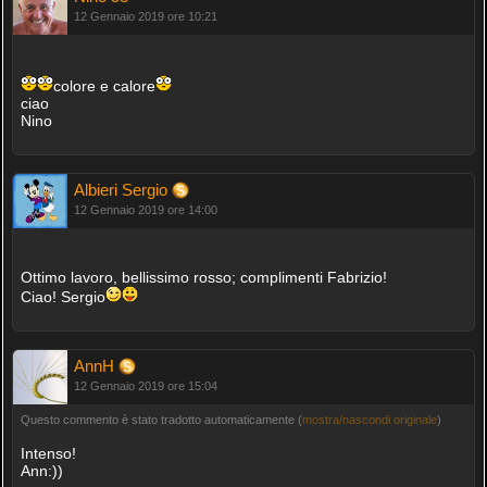
12 Gennaio 2019 ore 10:21
colore e calore
ciao
Nino
Albieri Sergio
12 Gennaio 2019 ore 14:00
Ottimo lavoro, bellissimo rosso; complimenti Fabrizio!
Ciao! Sergio
AnnH
12 Gennaio 2019 ore 15:04
Questo commento è stato tradotto automaticamente (
mostra/nascondi originale
)
Intenso!
Ann:))