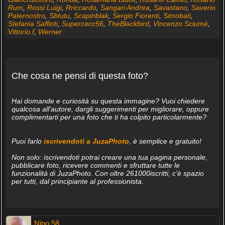
Rum
,
Rossi Luigi
,
Rriccardo
,
Sangari Andrea
,
Savastano
,
Saverio
Paternostro
,
Sbtutu
,
Scapinblak
,
Sergio Fiorenti
,
Simobati
,
Stefania Saffioti
,
Supercecc56
,
TheBlackbird
,
Vincenzo Sciumè
,
Vittorio.f
,
Werner
Che cosa ne pensi di questa foto?
Hai domande e curiosità su questa immagine? Vuoi chiedere
qualcosa all'autore, dargli suggerimenti per migliorare, oppure
complimentarti per una foto che ti ha colpito particolarmente?
Puoi farlo
iscrivendoti a JuzaPhoto
, è semplice e gratuito!
Non solo: iscrivendoti potrai creare una tua pagina personale,
pubblicare foto, ricevere commenti e sfruttare tutte le
funzionalità di JuzaPhoto. Con oltre 261000iscritti, c'è spazio
per tutti, dal principiante al professionista.
Nino 58