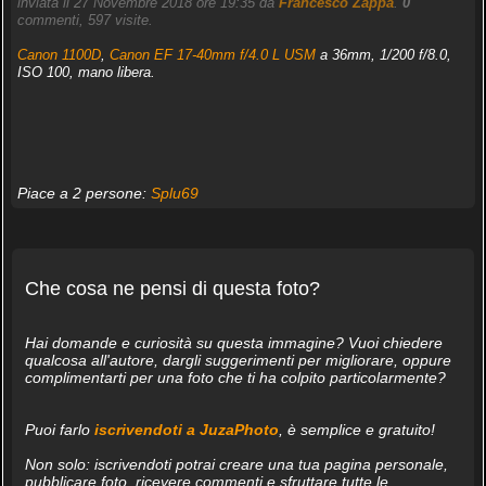
inviata il 27 Novembre 2018 ore 19:35 da
Francesco Zappa
.
0
commenti, 597 visite.
Canon 1100D
,
Canon EF 17-40mm f/4.0 L USM
a 36mm, 1/200 f/8.0,
ISO 100, mano libera.
Piace a 2 persone:
Splu69
Che cosa ne pensi di questa foto?
Hai domande e curiosità su questa immagine? Vuoi chiedere
qualcosa all'autore, dargli suggerimenti per migliorare, oppure
complimentarti per una foto che ti ha colpito particolarmente?
Puoi farlo
iscrivendoti a JuzaPhoto
, è semplice e gratuito!
Non solo: iscrivendoti potrai creare una tua pagina personale,
pubblicare foto, ricevere commenti e sfruttare tutte le