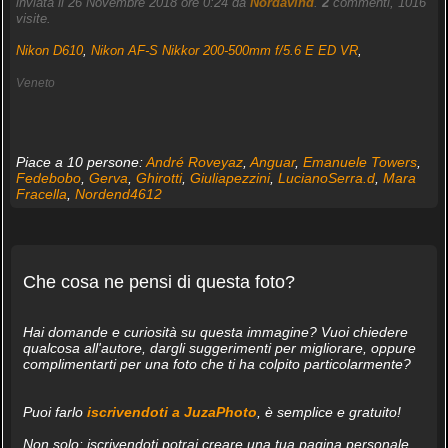
inviata il 26 Novembre 2018 ore 0:24 da
Nordavind
.
2
commenti, 1016
visite.
Nikon D610
,
Nikon AF-S Nikkor 200-500mm f/5.6 E ED VR
,
Veneto
Piace a 10 persone:
André Roveyaz
,
Anguar
,
Emanuele Towers
,
Fedebobo
,
Gerva
,
Ghirotti
,
Giuliapezzini
,
LucianoSerra.d
,
Mara
Fracella
,
Nordend4612
Che cosa ne pensi di questa foto?
Hai domande e curiosità su questa immagine? Vuoi chiedere
qualcosa all'autore, dargli suggerimenti per migliorare, oppure
complimentarti per una foto che ti ha colpito particolarmente?
Puoi farlo
iscrivendoti a JuzaPhoto
, è semplice e gratuito!
Non solo: iscrivendoti potrai creare una tua pagina personale,