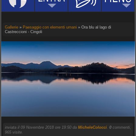
Gallerie
»
Paesaggio con elementi umani
» Ora blu al lago di
Castreccioni - Cingoli
inviata il 09 Novembre 2018 ore 19:50 da
MicheleColocci
.
0
commenti,
965 visite.