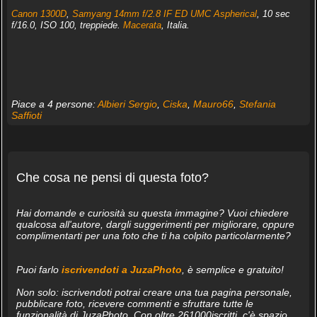
Canon 1300D
,
Samyang 14mm f/2.8 IF ED UMC Aspherical
, 10 sec
f/16.0, ISO 100, treppiede.
Macerata
, Italia.
Piace a 4 persone:
Albieri Sergio
,
Ciska
,
Mauro66
,
Stefania
Saffioti
Che cosa ne pensi di questa foto?
Hai domande e curiosità su questa immagine? Vuoi chiedere
qualcosa all'autore, dargli suggerimenti per migliorare, oppure
complimentarti per una foto che ti ha colpito particolarmente?
Puoi farlo
iscrivendoti a JuzaPhoto
, è semplice e gratuito!
Non solo: iscrivendoti potrai creare una tua pagina personale,
pubblicare foto, ricevere commenti e sfruttare tutte le
funzionalità di JuzaPhoto. Con oltre 261000iscritti, c'è spazio