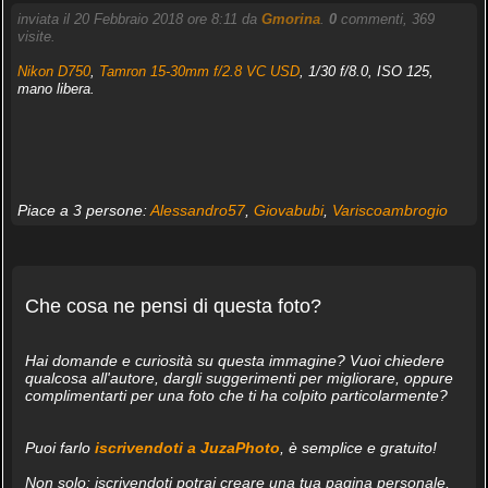
inviata il 20 Febbraio 2018 ore 8:11 da
Gmorina
.
0
commenti, 369
visite.
Nikon D750
,
Tamron 15-30mm f/2.8 VC USD
, 1/30 f/8.0, ISO 125,
mano libera.
Piace a 3 persone:
Alessandro57
,
Giovabubi
,
Variscoambrogio
Che cosa ne pensi di questa foto?
Hai domande e curiosità su questa immagine? Vuoi chiedere
qualcosa all'autore, dargli suggerimenti per migliorare, oppure
complimentarti per una foto che ti ha colpito particolarmente?
Puoi farlo
iscrivendoti a JuzaPhoto
, è semplice e gratuito!
Non solo: iscrivendoti potrai creare una tua pagina personale,