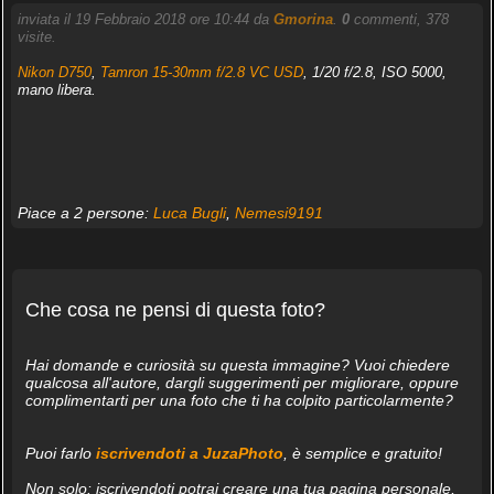
inviata il 19 Febbraio 2018 ore 10:44 da
Gmorina
.
0
commenti, 378
visite.
Nikon D750
,
Tamron 15-30mm f/2.8 VC USD
, 1/20 f/2.8, ISO 5000,
mano libera.
Piace a 2 persone:
Luca Bugli
,
Nemesi9191
Che cosa ne pensi di questa foto?
Hai domande e curiosità su questa immagine? Vuoi chiedere
qualcosa all'autore, dargli suggerimenti per migliorare, oppure
complimentarti per una foto che ti ha colpito particolarmente?
Puoi farlo
iscrivendoti a JuzaPhoto
, è semplice e gratuito!
Non solo: iscrivendoti potrai creare una tua pagina personale,