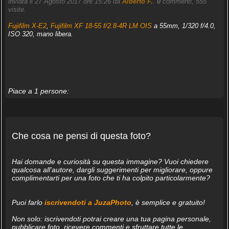
inviata il 27 Agosto 2017 ore 15:26 da
Alberto F.
.
0
commenti, 555
visite.
Fujifilm X-E2
,
Fujifilm XF 18-55 f/2.8-4R LM OIS
a 55mm, 1/320 f/4.0,
ISO 320, mano libera.
Piace a 1 persone:
Che cosa ne pensi di questa foto?
Hai domande e curiosità su questa immagine? Vuoi chiedere
qualcosa all'autore, dargli suggerimenti per migliorare, oppure
complimentarti per una foto che ti ha colpito particolarmente?
Puoi farlo
iscrivendoti a JuzaPhoto
, è semplice e gratuito!
Non solo: iscrivendoti potrai creare una tua pagina personale,
pubblicare foto, ricevere commenti e sfruttare tutte le