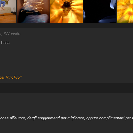
 677 visite.
, Italia.
oa
,
VincPr64
a all'autore, dargli suggerimenti per migliorare, oppure complimentarti per u