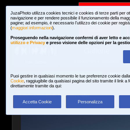
JuzaPhoto utilizza cookies tecnici e cookies di terze parti per o
navigazione e per rendere possibile il funzionamento della maggi
pagine; ad esempio, è necessario l'utilizzo dei cookie per registar
(
maggiori informazioni
).
Proseguendo nella navigazione confermi di aver letto e acc
utilizzo e Privacy
e preso visione delle opzioni per la gesti
Gallerie
3,023,106 FOTO E 16 GALLERIE
HOME E NEWS
Iscriviti a JuzaPhoto!
A
A
Login
Puoi gestire in qualsiasi momento le tue preferenze cookie dall
Cookie
, raggiugibile da qualsiasi pagina del sito tramite il link a
direttamente tramite da qui:
Gallerie
»
Reportage di Viaggio
» relax
Accetta Cookie
Personalizza