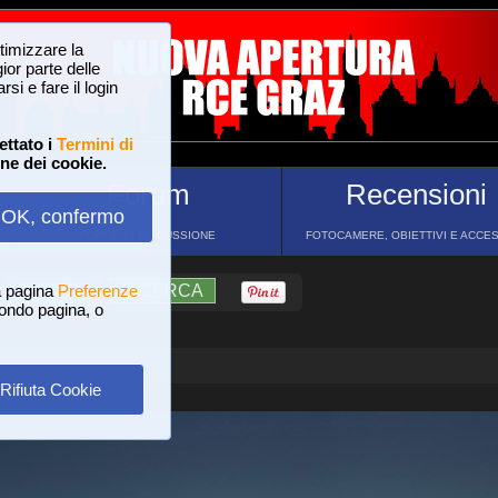
ttimizzare la
or parte delle
si e fare il login
ettato i
Termini di
one dei cookie.
Forum
Recensioni
OK, confermo
FORUM DI DISCUSSIONE
FOTOCAMERE, OBIETTIVI E ACCE
a pagina
?
AIUTO
Preferenze
RICERCA
 fondo pagina, o
Rifiuta Cookie