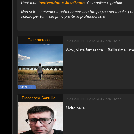
Puoi farlo
iscrivendoti a JuzaPhoto
, è semplice e gratuito!
Non solo: iscrivendoti potrai creare una tua pagina personale, pubb
spazio per tutti, dal principiante al professionista.
Giammarcoa
inviato il 12 Luglio 2017 ore 16:15
Wow, vista fantastica... Bellissima luce,
Francesco.Santullo
inviato il 12 Luglio 2017 ore 16:27
Molto bella