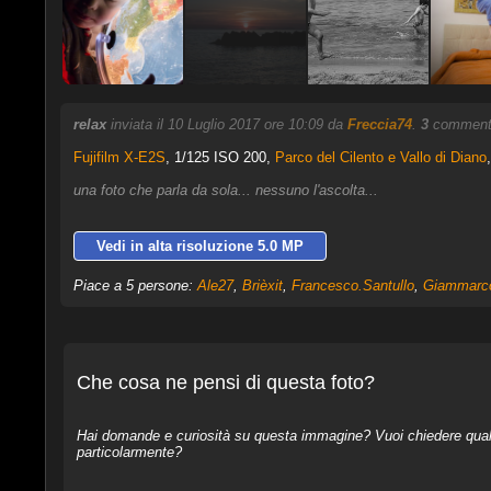
relax
inviata il 10 Luglio 2017 ore 10:09 da
Freccia74
.
3
commenti,
Fujifilm X-E2S
,
1/125 ISO 200,
Parco del Cilento e Vallo di Diano
una foto che parla da sola... nessuno l'ascolta...
Vedi in alta risoluzione 5.0 MP
Piace a 5 persone:
Ale27
,
Brièxit
,
Francesco.Santullo
,
Giammarc
Che cosa ne pensi di questa foto?
Hai domande e curiosità su questa immagine? Vuoi chiedere qualcos
particolarmente?