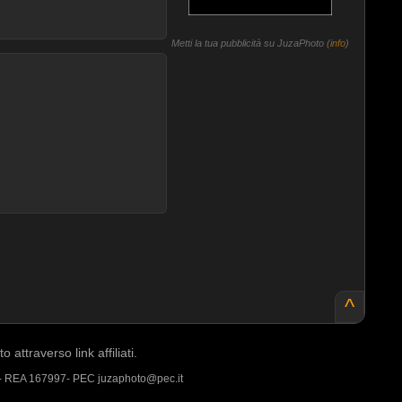
Metti la tua pubblicità su JuzaPhoto (
info
)
^
ttraverso link affiliati.
 - REA 167997- PEC juzaphoto@pec.it