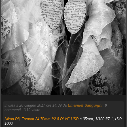
inviata il 28 Giugno 2017 ore 14:39 da
Emanuel Sanguigni
.
0
commenti, 1119 visite.
Nikon D3
,
Tamron 24-70mm f/2.8 Di VC USD
a 35mm, 1/100 f/7.1, ISO
1000,