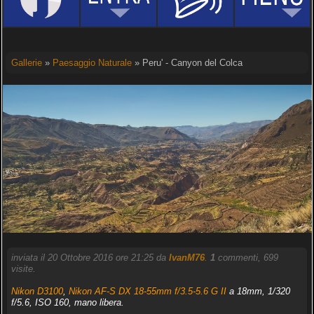
Gallerie
»
Paesaggio Naturale
» Peru' - Canyon del Colca
inviata il 20 Ottobre 2016 ore 21:25 da
IvanM76
.
1
commenti, 699
visite.
Nikon D3100
,
Nikon AF-S DX 18-55mm f/3.5-5.6 G II
a 18mm, 1/320
f/5.6, ISO 160, mano libera.