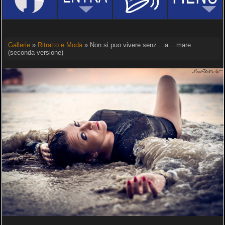
Gallerie
»
Ritratto e Moda
» Non si puo vivere senz....a....mare
(seconda versione)