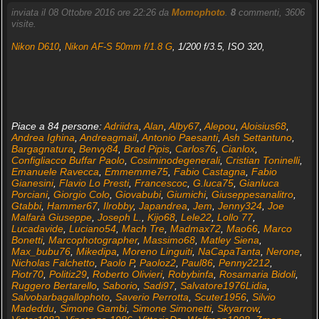
inviata il 08 Ottobre 2016 ore 22:26 da
Momophoto
.
8
commenti, 3606
visite.
Nikon D610
,
Nikon AF-S 50mm f/1.8 G
, 1/200 f/3.5, ISO 320,
Piace a 84 persone:
Adriidra
,
Alan
,
Alby67
,
Alepou
,
Aloisius68
,
Andrea Ighina
,
Andreagmail
,
Antonio Paesanti
,
Ash Settantuno
,
Bargagnatura
,
Benvy84
,
Brad Pipis
,
Carlos76
,
Cianlox
,
Configliacco Buffar Paolo
,
Cosiminodegenerali
,
Cristian Toninelli
,
Emanuele Ravecca
,
Emmemme75
,
Fabio Castagna
,
Fabio
Gianesini
,
Flavio Lo Presti
,
Francescoc
,
G.luca75
,
Gianluca
Porciani
,
Giorgio Colo
,
Giovabubi
,
Giumichi
,
Giuseppesanalitro
,
Gtabbi
,
Hammer67
,
Ilrobby
,
Japandrea
,
Jem
,
Jenny324
,
Joe
Malfarà Giuseppe
,
Joseph L.
,
Kijo68
,
Lele22
,
Lollo 77
,
Lucadavide
,
Luciano54
,
Mach Tre
,
Madmax72
,
Mao66
,
Marco
Bonetti
,
Marcophotographer
,
Massimo68
,
Matley Siena
,
Max_bubu76
,
Mikedipa
,
Moreno Linguiti
,
NaCapaTanta
,
Nerone
,
Nicholas Falchetto
,
Paolo P
,
Paoloz2
,
Paul86
,
Penny2212
,
Piotr70
,
Politiz29
,
Roberto Olivieri
,
Robybinfa
,
Rosamaria Bidoli
,
Ruggero Bertarello
,
Saborio
,
Sadi97
,
Salvatore1976Lidia
,
Salvobarbagallophoto
,
Saverio Perrotta
,
Scuter1956
,
Silvio
Madeddu
,
Simone Gambi
,
Simone Simonetti
,
Skyarrow
,