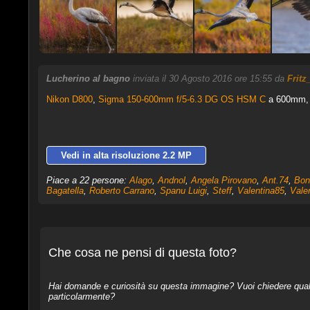
Lucherino al bagno
inviata il 30 Agosto 2016 ore 15:55 da
Fritz
Nikon D800
,
Sigma 150-600mm f/5-6.3 DG OS HSM C
a 600mm, 1
Vedi in alta risoluzione 2.2 MP
Piace a 22 persone:
Alago
,
Andnol
,
Angela Pirovano
,
Ant.74
,
Bon
Bagatella
,
Roberto Carrano
,
Spanu Luigi
,
Steff
,
Valentina85
,
Vale
Che cosa ne pensi di questa foto?
Hai domande e curiosità su questa immagine? Vuoi chiedere qualcos
particolarmente?