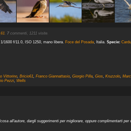
_61
.
7
commenti, 1211 visite.
/1600 f/11.0, ISO 1250, mano libera.
Foce del Posada
, Italia.
Specie:
Cardu
o Vittorino
,
Bricio61
,
Franco Giannattasio
,
Giorgio Pilla
,
Gios
,
Kruzzolo
,
Mar
rio Pezzi
,
Wells
a all'autore, dargli suggerimenti per migliorare, oppure complimentarti per u