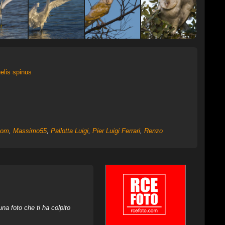
elis spinus
com
,
Massimo55
,
Pallotta Luigi
,
Pier Luigi Ferrari
,
Renzo
na foto che ti ha colpito