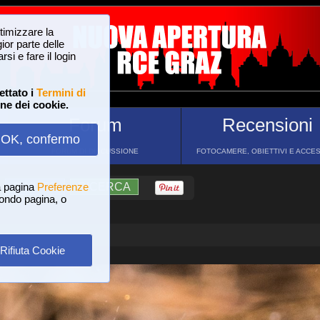
ttimizzare la
or parte delle
si e fare il login
ettato i
Termini di
one dei cookie.
Forum
Recensioni
OK, confermo
FORUM DI DISCUSSIONE
FOTOCAMERE, OBIETTIVI E ACCE
a pagina
?
AIUTO
Preferenze
RICERCA
 fondo pagina, o
Rifiuta Cookie