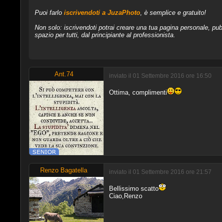
Puoi farlo
iscrivendoti a JuzaPhoto
, è semplice e gratuito!
Non solo: iscrivendoti potrai creare una tua pagina personale, pubb
spazio per tutti, dal principiante al professionista.
Ant.74
inviato il 01 Settembre 2016 ore 16:50
Ottima, complimenti
Renzo Bagatella
inviato il 01 Settembre 2016 ore 21:57
Bellissimo scatto
Ciao,Renzo