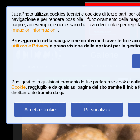
JuzaPhoto utilizza cookies tecnici e cookies di terze parti per o
navigazione e per rendere possibile il funzionamento della maggi
pagine; ad esempio, è necessario l'utilizzo dei cookie per registar
(
maggiori informazioni
).
Proseguendo nella navigazione confermi di aver letto e acc
utilizzo e Privacy
e preso visione delle opzioni per la gesti
Gallerie
3,023,340 FOTO E 16 GALLERIE
HOME E NEWS
Iscriviti a JuzaPhoto!
A
A
Login
Puoi gestire in qualsiasi momento le tue preferenze cookie dall
Cookie
, raggiugibile da qualsiasi pagina del sito tramite il link a
direttamente tramite da qui:
Gallerie
»
Uccelli
» Lucherino al bagno
Accetta Cookie
Personalizza