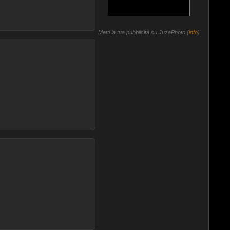
Metti la tua pubblicità su JuzaPhoto (
info
)