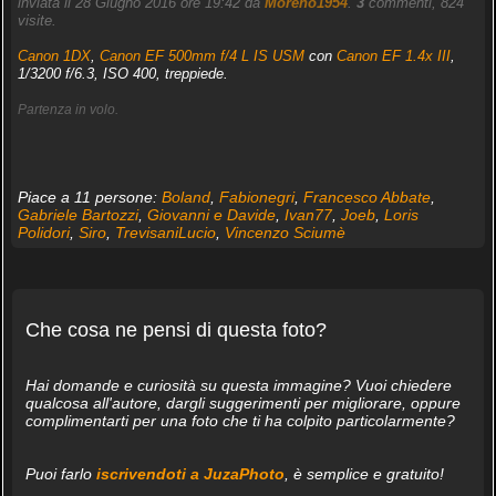
inviata il 28 Giugno 2016 ore 19:42 da
Moreno1954
.
3
commenti, 824
visite.
Canon 1DX
,
Canon EF 500mm f/4 L IS USM
con
Canon EF 1.4x III
,
1/3200 f/6.3, ISO 400, treppiede.
Partenza in volo.
Piace a 11 persone:
Boland
,
Fabionegri
,
Francesco Abbate
,
Gabriele Bartozzi
,
Giovanni e Davide
,
Ivan77
,
Joeb
,
Loris
Polidori
,
Siro
,
TrevisaniLucio
,
Vincenzo Sciumè
Che cosa ne pensi di questa foto?
Hai domande e curiosità su questa immagine? Vuoi chiedere
qualcosa all'autore, dargli suggerimenti per migliorare, oppure
complimentarti per una foto che ti ha colpito particolarmente?
Puoi farlo
iscrivendoti a JuzaPhoto
, è semplice e gratuito!