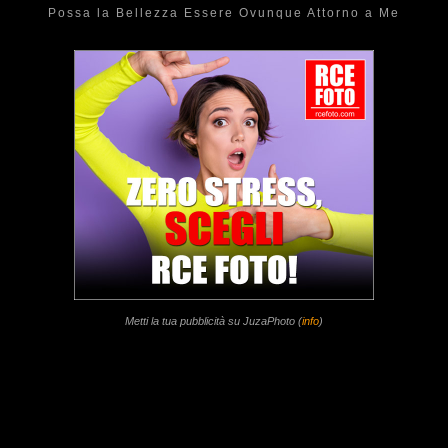
Possa la Bellezza Essere Ovunque Attorno a Me
Metti la tua pubblicità su JuzaPhoto (
info
)