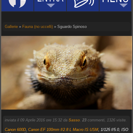
Gallerie
»
Fauna (no uccelli)
» Sguardo Spinoso
inviata il 09 Aprile 2016 ore 15:32 da
Sasso
.
23
commenti, 1326 visite.
Canon 600D
,
Canon EF 100mm f/2.8 L Macro IS USM
, 1/125 f/5.0, ISO