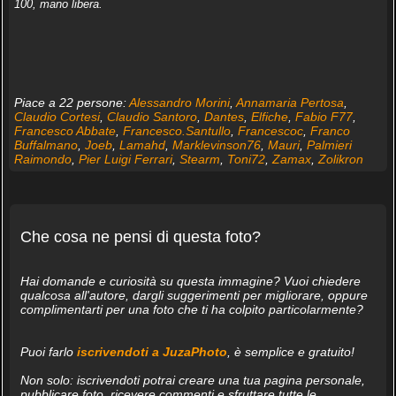
100, mano libera.
Piace a 22 persone:
Alessandro Morini
,
Annamaria Pertosa
,
Claudio Cortesi
,
Claudio Santoro
,
Dantes
,
Elfiche
,
Fabio F77
,
Francesco Abbate
,
Francesco.Santullo
,
Francescoc
,
Franco
Buffalmano
,
Joeb
,
Lamahd
,
Marklevinson76
,
Mauri
,
Palmieri
Raimondo
,
Pier Luigi Ferrari
,
Stearm
,
Toni72
,
Zamax
,
Zolikron
Che cosa ne pensi di questa foto?
Hai domande e curiosità su questa immagine? Vuoi chiedere
qualcosa all'autore, dargli suggerimenti per migliorare, oppure
complimentarti per una foto che ti ha colpito particolarmente?
Puoi farlo
iscrivendoti a JuzaPhoto
, è semplice e gratuito!
Non solo: iscrivendoti potrai creare una tua pagina personale,
pubblicare foto, ricevere commenti e sfruttare tutte le