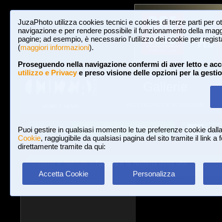
JuzaPhoto utilizza cookies tecnici e cookies di terze parti per o
navigazione e per rendere possibile il funzionamento della maggi
pagine; ad esempio, è necessario l'utilizzo dei cookie per registar
(
maggiori informazioni
).
Proseguendo nella navigazione confermi di aver letto e acc
utilizzo e Privacy
e preso visione delle opzioni per la gesti
Gallerie
3,023,242 FOTO E 16 GALLERIE
HOME E NEWS
Iscriviti a JuzaPhoto!
A
A
Login
Puoi gestire in qualsiasi momento le tue preferenze cookie dall
Cookie
, raggiugibile da qualsiasi pagina del sito tramite il link a
direttamente tramite da qui:
Gallerie
»
Still Life
» l'acqua è la materia della vita
Accetta Cookie
Personalizza