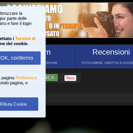
ttimizzare la
or parte delle
si e fare il login
ettato i
Termini di
one dei cookie.
Forum
Recensioni
OK, confermo
FORUM DI DISCUSSIONE
FOTOCAMERE, OBIETTIVI E ACCE
a pagina
?
AIUTO
Preferenze
RICERCA
 fondo pagina, o
Rifiuta Cookie