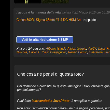
l'acqua è la materia della vita
inviata il 21 Marzo 2016 ore 15:1
Canon 300D
,
Sigma 35mm f/1.4 DG HSM Art
, treppiede.
Vedi in alta risoluzione 9.8 MP
Piace a 24 persone:
Alberto Gaddi
,
Albieri Sergio
,
Ale27
,
Dipa
,
Fr
Nikcola
,
Paolo P
,
Piero Bragagnolo
,
Renzo Fermo
,
Salvatore Gui
Che cosa ne pensi di questa foto?
Hai domande e curiosità su questa immagine? Vuoi chiedere qualcos
particolarmente?
Puoi farlo
iscrivendoti a JuzaPhoto
, è semplice e gratuito!
Non solo: iscrivendoti potrai creare una tua pagina personale, pubb