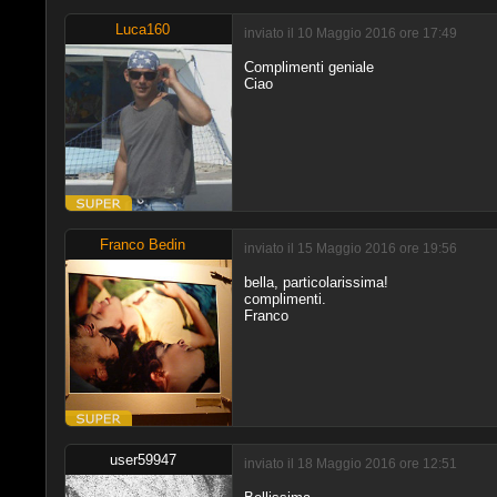
Luca160
inviato il 10 Maggio 2016 ore 17:49
Complimenti geniale
Ciao
Franco Bedin
inviato il 15 Maggio 2016 ore 19:56
bella, particolarissima!
complimenti.
Franco
user59947
inviato il 18 Maggio 2016 ore 12:51