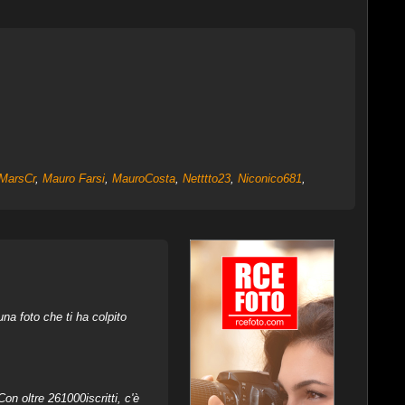
MarsCr
,
Mauro Farsi
,
MauroCosta
,
Netttto23
,
Niconico681
,
na foto che ti ha colpito
on oltre 261000iscritti, c'è