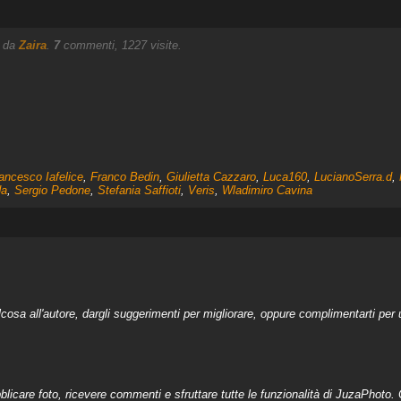
8 da
Zaira
.
7
commenti, 1227 visite.
ancesco Iafelice
,
Franco Bedin
,
Giulietta Cazzaro
,
Luca160
,
LucianoSerra.d
,
da
,
Sergio Pedone
,
Stefania Saffioti
,
Veris
,
Wladimiro Cavina
a all'autore, dargli suggerimenti per migliorare, oppure complimentarti per u
licare foto, ricevere commenti e sfruttare tutte le funzionalità di JuzaPhoto. C