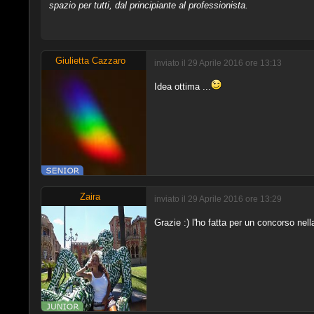
spazio per tutti, dal principiante al professionista.
Giulietta Cazzaro
inviato il 29 Aprile 2016 ore 13:13
Idea ottima ...
Zaira
inviato il 29 Aprile 2016 ore 13:29
Grazie :) l'ho fatta per un concorso nell