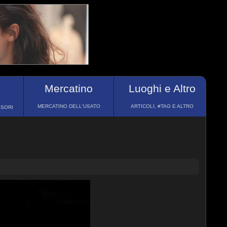
Mercatino
Luoghi e Altro
MERCATINO DELL'USATO
ARTICOLI, #TAG E ALTRO
SSORI