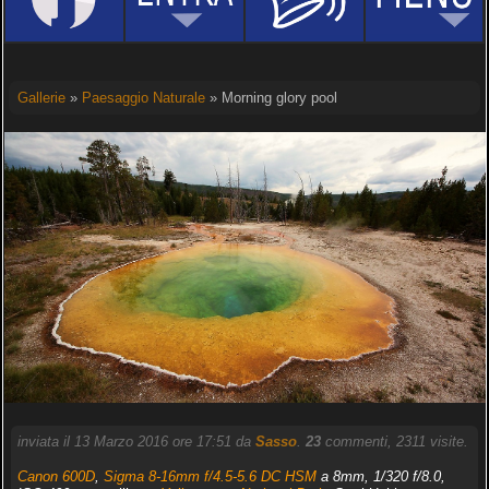
Gallerie
»
Paesaggio Naturale
» Morning glory pool
inviata il 13 Marzo 2016 ore 17:51 da
Sasso
.
23
commenti, 2311 visite.
Canon 600D
,
Sigma 8-16mm f/4.5-5.6 DC HSM
a 8mm, 1/320 f/8.0,