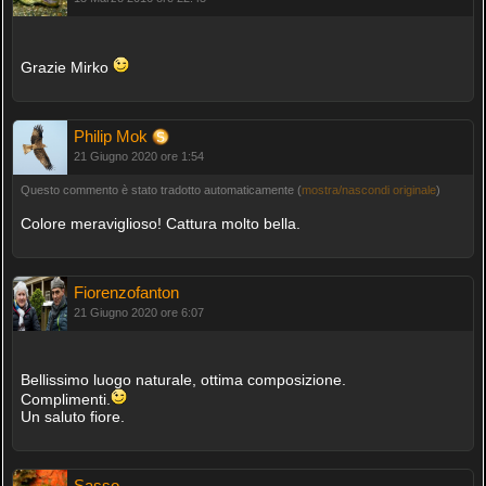
Grazie Mirko
Philip Mok
21 Giugno 2020 ore 1:54
Questo commento è stato tradotto automaticamente (
mostra/nascondi originale
)
Colore meraviglioso! Cattura molto bella.
Fiorenzofanton
21 Giugno 2020 ore 6:07
Bellissimo luogo naturale, ottima composizione.
Complimenti.
Un saluto fiore.
Sasso