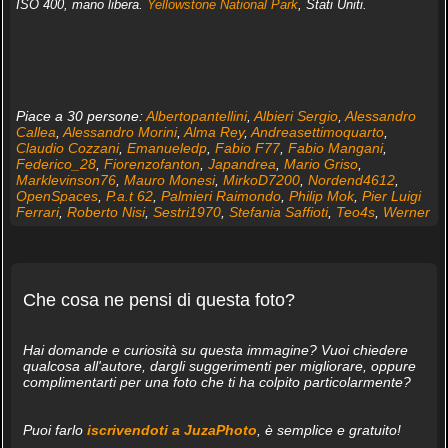
ISO 400, mano libera.
Yellowstone National Park
, Stati Uniti.
Piace a 30 persone:
Albertopantellini
,
Albieri Sergio
,
Alessandro
Callea
,
Alessandro Morini
,
Alma Rey
,
Andreasettimoquarto
,
Claudio Cozzani
,
Emanueledp
,
Fabio F77
,
Fabio Mangani
,
Federico_28
,
Fiorenzofanton
,
Japandrea
,
Mario Griso
,
Marklevinson76
,
Mauro Monesi
,
MirkoD7200
,
Nordend4612
,
OpenSpaces
,
P.a.t 62
,
Palmieri Raimondo
,
Philip Mok
,
Pier Luigi
Ferrari
,
Roberto Nisi
,
Sestri1970
,
Stefania Saffioti
,
Teo4s
,
Werner
Che cosa ne pensi di questa foto?
Hai domande e curiosità su questa immagine? Vuoi chiedere
qualcosa all'autore, dargli suggerimenti per migliorare, oppure
complimentarti per una foto che ti ha colpito particolarmente?
Puoi farlo
iscrivendoti a JuzaPhoto
, è semplice e gratuito!