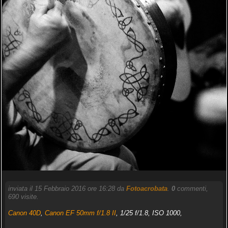
inviata il 15 Febbraio 2016 ore 16:28 da
Fotoacrobata
.
0
commenti,
690 visite.
Canon 40D
,
Canon EF 50mm f/1.8 II
, 1/25 f/1.8, ISO 1000,