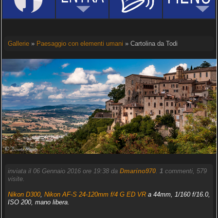
Gallerie
»
Paesaggio con elementi umani
» Cartolina da Todi
inviata il 06 Gennaio 2016 ore 19:38 da
Dmarino970
.
1
commenti, 579
visite.
Nikon D300
,
Nikon AF-S 24-120mm f/4 G ED VR
a 44mm, 1/160 f/16.0,
ISO 200, mano libera.