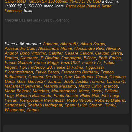
Canon 600D
,
Tamron SP 150-600mm f/5-6.3 Di VC USD
a 450mm,
1/1600 f/7.1, ISO 800, mano libera.
Parco della Piana di Sesto
Fiorentino
, Italia.
Frosone Oasi la Piana - Sesto Fiorentino
Piace a 66 persone:
Adienne
,
Alberto87
,
Albieri Sergio
,
Alessandro Cale'
,
Alessandro Morini
,
Alessandro Riva
,
Alviano
,
Andnol
,
Bono Vittorino
,
Calsifer
,
Cesare Carloni
,
Claudio Sferra
,
Dantes
,
Diamante_P
,
Diodato Campagna
,
Elfiche
,
Endi
,
Enrico
,
Enrico Galbiati
,
Enrico Maggi
,
Enzo1932
,
Fabio F77
,
Fabio
Vegetti
,
Fbr
,
Federico_28
,
Felice Di Palma
,
Fggalassi
,
Fiorenzofanton
,
Flavio Bergo
,
Francesco Bernardi
,
Franco
Buffalmano
,
Gaetano De Rosa
,
Gav
,
Gianfranco Cinelli
,
Gianluca
Donà
,
Gios
,
Gioves27
,
Jarmila
,
Joeb
,
Justitia Terrena
,
Larissa71
,
Mallamaci Giovanni
,
Mancini Massimo
,
Marco Cirillo
,
Marcob
,
Mario Balboni
,
Masdata
,
Maurobonora
,
Mece
,
Occhi
,
Pallotta
Luigi
,
Palmieri Raimondo
,
Paolo Secchi
,
Philip Mok
,
Pier Luigi
Ferrari
,
Piergiovanni Pierantozzi
,
Pietro Veivolo
,
Roberto Diaferio
,
Sandros49
,
Shahab Haghighat
,
Spanu Luigi
,
Stearm
,
Timk2
,
W.zannoni
,
Zamax