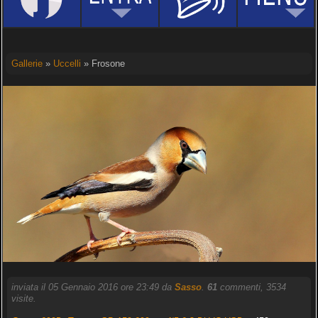
Gallerie
»
Uccelli
» Frosone
inviata il 05 Gennaio 2016 ore 23:49 da
Sasso
.
61
commenti, 3534
visite.