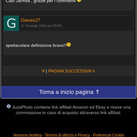
Ciao Jarmila , grazie per i commenti
Gioves27
17 Gennaio 2016 ore 20:59
spettacolare definizione bravo!!
≡
»
|
PAGINA SUCCESSIVA
Torna a inizio pagina ⇑
JuzaPhoto contiene link affiliati Amazon ed Ebay e riceve una
commissione in caso di acquisto attraverso link affiliati.
Versione desktop
-
Termini di utilizzo e Privacy
-
Preferenze Cookie