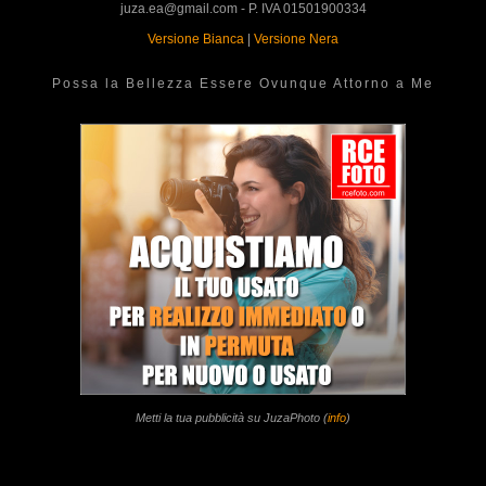
juza.ea@gmail.com - P. IVA 01501900334
Versione Bianca
|
Versione Nera
Possa la Bellezza Essere Ovunque Attorno a Me
Metti la tua pubblicità su JuzaPhoto (
info
)