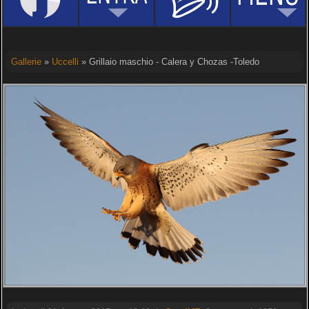
Gallerie
»
Uccelli
» Grillaio maschio - Calera y Chozas -Toledo