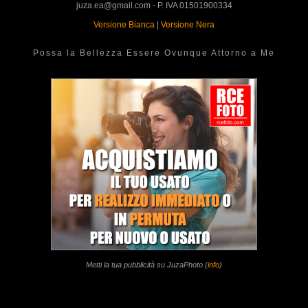
juza.ea@gmail.com - P. IVA 01501900334
Versione Bianca
|
Versione Nera
Possa la Bellezza Essere Ovunque Attorno a Me
Metti la tua pubblicità su JuzaPhoto (
info
)