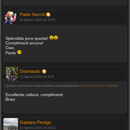
Paolo Secchi
21 Agosto 2015 ore 20:52
Splendida pure questa!
Complimenti ancora!
Ciao,
Paolo
Dramtastic
22 Agosto 2015 ore 8:31
Questo commento è stato tradotto automaticamente (
mostra/nascondi originale
)
Eccellente cattura, complimenti
Brian
Gaetano Perego
22 Agosto 2015 ore 16:52