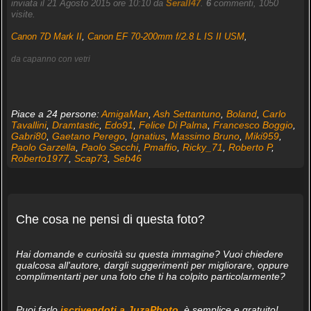
inviata il 21 Agosto 2015 ore 10:10 da
Serall47
.
6
commenti, 1050
visite.
Canon 7D Mark II
,
Canon EF 70-200mm f/2.8 L IS II USM
,
da capanno con vetri
Piace a 24 persone:
AmigaMan
,
Ash Settantuno
,
Boland
,
Carlo
Tavallini
,
Dramtastic
,
Edo91
,
Felice Di Palma
,
Francesco Boggio
,
Gabri80
,
Gaetano Perego
,
Ignatius
,
Massimo Bruno
,
Miki959
,
Paolo Garzella
,
Paolo Secchi
,
Pmaffio
,
Ricky_71
,
Roberto P
,
Roberto1977
,
Scap73
,
Seb46
Che cosa ne pensi di questa foto?
Hai domande e curiosità su questa immagine? Vuoi chiedere
qualcosa all'autore, dargli suggerimenti per migliorare, oppure
complimentarti per una foto che ti ha colpito particolarmente?
Puoi farlo
iscrivendoti a JuzaPhoto
, è semplice e gratuito!