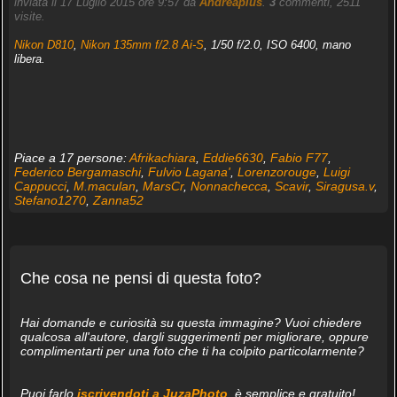
inviata il 17 Luglio 2015 ore 9:57 da
Andreaplus
.
3
commenti, 2511
visite.
Nikon D810
,
Nikon 135mm f/2.8 Ai-S
, 1/50 f/2.0, ISO 6400, mano
libera.
Piace a 17 persone:
Afrikachiara
,
Eddie6630
,
Fabio F77
,
Federico Bergamaschi
,
Fulvio Lagana'
,
Lorenzorouge
,
Luigi
Cappucci
,
M.maculan
,
MarsCr
,
Nonnachecca
,
Scavir
,
Siragusa.v
,
Stefano1270
,
Zanna52
Che cosa ne pensi di questa foto?
Hai domande e curiosità su questa immagine? Vuoi chiedere
qualcosa all'autore, dargli suggerimenti per migliorare, oppure
complimentarti per una foto che ti ha colpito particolarmente?
Puoi farlo
iscrivendoti a JuzaPhoto
, è semplice e gratuito!