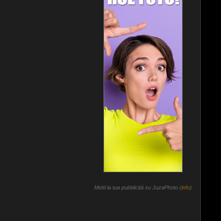
Metti la tua pubblicità su JuzaPhoto (
info
)