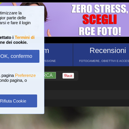
ttimizzare la
or parte delle
si e fare il login
ettato i
Termini di
one dei cookie.
Forum
Recensioni
OK, confermo
FORUM DI DISCUSSIONE
FOTOCAMERE, OBIETTIVI E ACCE
a pagina
?
AIUTO
Preferenze
RICERCA
 fondo pagina, o
Rifiuta Cookie