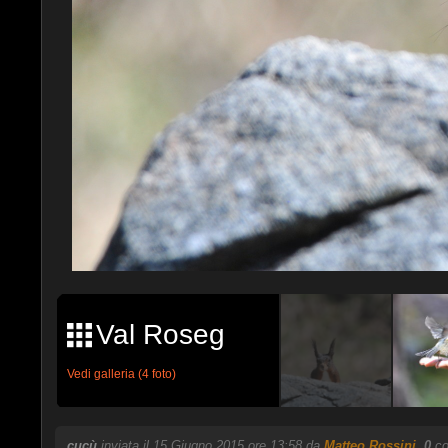
Val Roseg
Vedi galleria (4 foto)
cucù
inviata il 15 Giugno 2015 ore 13:58 da
Matteo Rossini
.
0
co