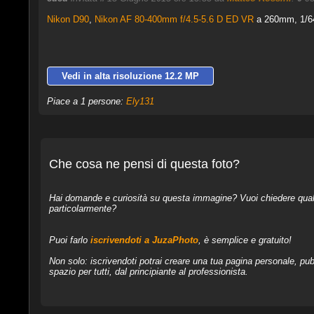
Nikon D90
,
Nikon AF 80-400mm f/4.5-5.6 D ED VR
a 260mm, 1/640
Vedi in alta risoluzione 12.2 MP
Piace a 1 persone:
Ely131
Che cosa ne pensi di questa foto?
Hai domande e curiosità su questa immagine? Vuoi chiedere qualcos
particolarmente?
Puoi farlo
iscrivendoti a JuzaPhoto
, è semplice e gratuito!
Non solo: iscrivendoti potrai creare una tua pagina personale, pubb
spazio per tutti, dal principiante al professionista.