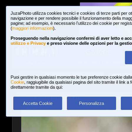
JuzaPhoto utilizza cookies tecnici e cookies di terze parti per o
navigazione e per rendere possibile il funzionamento della maggi
pagine; ad esempio, è necessario l'utilizzo dei cookie per registar
(
maggiori informazioni
).
Proseguendo nella navigazione confermi di aver letto e acc
utilizzo e Privacy
e preso visione delle opzioni per la gesti
Gallerie
3,022,825 FOTO E 16 GALLERIE
HOME E NEWS
Iscriviti a JuzaPhoto!
A
A
Login
Puoi gestire in qualsiasi momento le tue preferenze cookie dall
Cookie
, raggiugibile da qualsiasi pagina del sito tramite il link a
direttamente tramite da qui:
Gallerie
»
Fauna (no uccelli)
» cucù
Accetta Cookie
Personalizza