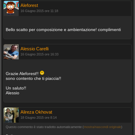
Aleforest
16 Giugno 2015 ore 11:18
Bello scatto per composizione e ambientazione! complimenti
Alessio Carelli
16 Giugno 2015 ore 16:33
Grazie Aleforest!!
sono contento che ti piaccia!!
Un saluto!!
Alessio
Alireza Okhovat
18 Giugno 2015 ore 8:14
Questo commento è stato tradotto automaticamente (
mostra/nascondi originale
)