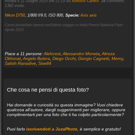
inviata il 11 Giugno 2015 ore 21:19 da
Alessio Carelli
.
16
commenti,
1392 visite.
Nikon D750
, 1/800 f/9.0, ISO 800,
Specie:
Axis axis
Cervo pomellato ripreso nell'ultimo viaggio in india Pench National Park -
Aprile 2015
Piace a 11 persone:
Aleforest
,
Alessandro Moneta
,
Alireza
Okhovat
,
Angelo Butera
,
Diego Occhi
,
Giorgio Cagnetti
,
Memy
,
Satish Ranadive
,
Sise84
Che cosa ne pensi di questa foto?
Hai domande e curiosità su questa immagine? Vuoi chiedere
qualcosa all'autore, dargli suggerimenti per migliorare, oppure
complimentarti per una foto che ti ha colpito particolarmente?
Puoi farlo
iscrivendoti a JuzaPhoto
, è semplice e gratuito!