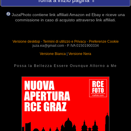
Torna a inizio pagina ⇑
JuzaPhoto contiene link affiliati Amazon ed Ebay e riceve una
commissione in caso di acquisto attraverso link affiliati.
Versione desktop
-
Termini di utilizzo e Privacy
-
Preferenze Cookie
juza.ea@gmail.com - P. IVA 01501900334
Versione Bianca
|
Versione Nera
Possa la Bellezza Essere Ovunque Attorno a Me