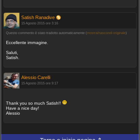
Satish Ranadive
15 Agosto 2015 ore 3:16
Questo commento è stato tradotto automaticamente (
mostra/nascondi originale
)
Eccellente immagine.
Saluti,
Satish.
Alessio Carelli
15 Agosto 2015 ore 9:17
Thank you so much Satish!!
Have a nice day!
Alessio