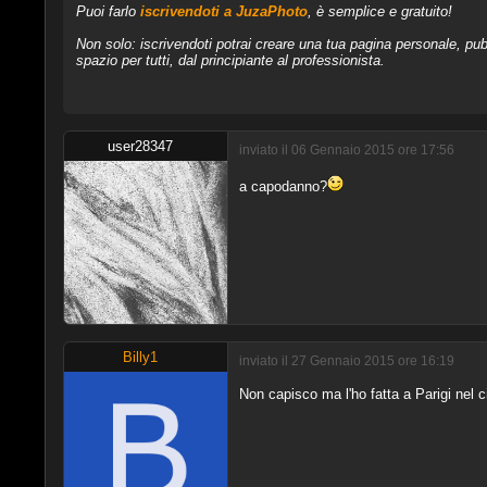
Puoi farlo
iscrivendoti a JuzaPhoto
, è semplice e gratuito!
Non solo: iscrivendoti potrai creare una tua pagina personale, pubb
spazio per tutti, dal principiante al professionista.
user28347
inviato il 06 Gennaio 2015 ore 17:56
a capodanno?
Billy1
inviato il 27 Gennaio 2015 ore 16:19
Non capisco ma l'ho fatta a Parigi nel 