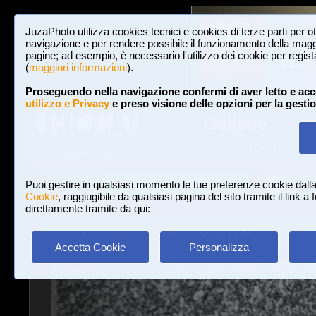
JuzaPhoto utilizza cookies tecnici e cookies di terze parti per o
navigazione e per rendere possibile il funzionamento della maggi
pagine; ad esempio, è necessario l'utilizzo dei cookie per registar
(
maggiori informazioni
).
Proseguendo nella navigazione confermi di aver letto e acc
utilizzo e Privacy
e preso visione delle opzioni per la gesti
Gallerie
3,023,340 FOTO E 16 GALLERIE
HOME E NEWS
Iscriviti a JuzaPhoto!
A
A
Login
Puoi gestire in qualsiasi momento le tue preferenze cookie dall
Cookie
, raggiugibile da qualsiasi pagina del sito tramite il link a
direttamente tramite da qui:
Gallerie
»
Reportage di Viaggio
» Senza Titolo
Accetta Cookie
Personalizza