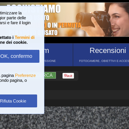
ttimizzare la
or parte delle
si e fare il login
ettato i
Termini di
one dei cookie.
Forum
Recensioni
OK, confermo
FORUM DI DISCUSSIONE
FOTOCAMERE, OBIETTIVI E ACCE
a pagina
?
AIUTO
Preferenze
RICERCA
 fondo pagina, o
Rifiuta Cookie