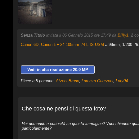
Senza Titolo
inviata il 06 Gennaio 2015 ore 17:49 da
Billy1
.
2
com
Canon 6D
,
Canon EF 24-105mm f/4 L IS USM
a 98mm, 1/200 f/6.
Vedi in alta risoluzione 20.0 MP
Piace a 5 persone:
Atzeni Bruno
,
Lorenzo Guerzoni
,
Lory04
Che cosa ne pensi di questa foto?
Hai domande e curiosità su questa immagine? Vuoi chiedere qualcos
particolarmente?