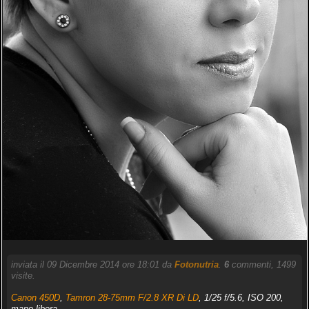
inviata il 09 Dicembre 2014 ore 18:01 da
Fotonutria
.
6
commenti, 1499
visite.
Canon 450D
,
Tamron 28-75mm F/2.8 XR Di LD
, 1/25 f/5.6, ISO 200,
mano libera.