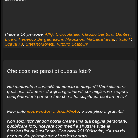
Piace a 14 persone:
AlfQ
,
Cioccolataia
,
Claudio Santoro
,
Dantes
,
Errevi
,
Federico Bergamaschi
,
Mauriziop
,
NaCapaTanta
,
Paolo P
,
Scava 73
,
StefanoMoretti
,
Vittorio Scatolini
Che cosa ne pensi di questa foto?
Hai domande e curiosità su questa immagine? Vuoi chiedere
qualcosa all'autore, dargli suggerimenti per migliorare, oppure
complimentarti per una foto che ti ha colpito particolarmente?
Puoi farlo
iscrivendoti a JuzaPhoto
, è semplice e gratuito!
Non solo: iscrivendoti potrai creare una tua pagina personale,
pubblicare foto, ricevere commenti e sfruttare tutte le
funzionalità di JuzaPhoto. Con oltre 261000iscritti, c'è spazio
per tutti, dal principiante al professionista.