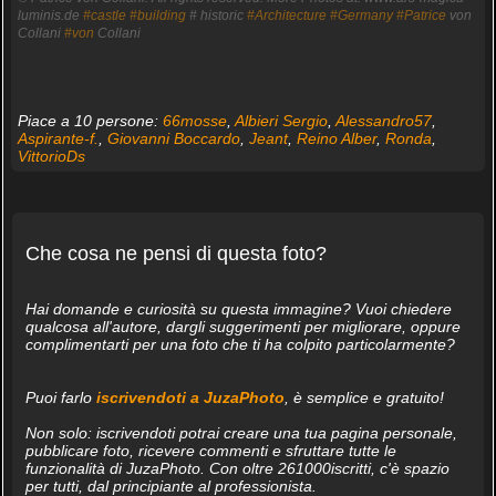
luminis.de
#castle
#building
# historic
#Architecture
#Germany
#Patrice
von
Collani
#von
Collani
Piace a 10 persone:
66mosse
,
Albieri Sergio
,
Alessandro57
,
Aspirante-f.
,
Giovanni Boccardo
,
Jeant
,
Reino Alber
,
Ronda
,
VittorioDs
Che cosa ne pensi di questa foto?
Hai domande e curiosità su questa immagine? Vuoi chiedere
qualcosa all'autore, dargli suggerimenti per migliorare, oppure
complimentarti per una foto che ti ha colpito particolarmente?
Puoi farlo
iscrivendoti a JuzaPhoto
, è semplice e gratuito!
Non solo: iscrivendoti potrai creare una tua pagina personale,
pubblicare foto, ricevere commenti e sfruttare tutte le
funzionalità di JuzaPhoto. Con oltre 261000iscritti, c'è spazio
per tutti, dal principiante al professionista.