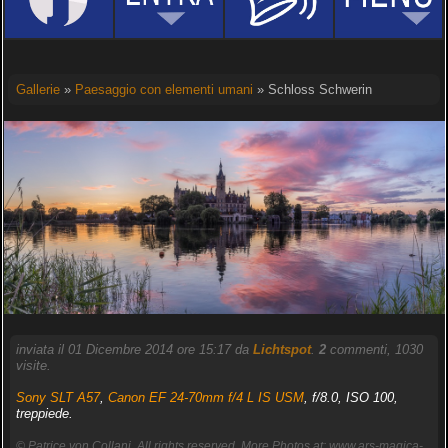
Gallerie
»
Paesaggio con elementi umani
» Schloss Schwerin
inviata il 01 Dicembre 2014 ore 15:17 da
Lichtspot
.
2
commenti, 1030
visite.
Sony SLT A57
,
Canon EF 24-70mm f/4 L IS USM
, f/8.0, ISO 100,
treppiede.
© Patrice von Collani. All rights reserved. More Photos at: www.ars-magica-