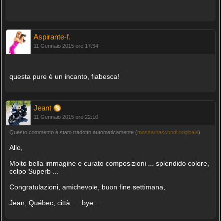
Aspirante-f.
11 Gennaio 2015 ore 17:34
questa pure è un incanto, fiabesca!
Jeant
11 Gennaio 2015 ore 22:10
Questo commento è stato tradotto automaticamente (
mostra/nascondi originale
)
Allo,
Molto bella immagine e curato composizioni ... splendido colore,
colpo Superb ...
Congratulazioni, amichevole, buon fine settimana,
Jean, Québec, città .... bye ...