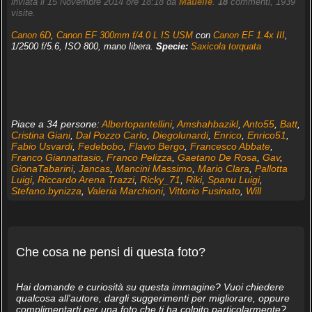
inviata il 15 Novembre 2014 ore 18:18 da
Mauelle
.
18
commenti, 1939
visite.
Canon 6D
,
Canon EF 300mm f/4.0 L IS USM
con
Canon EF 1.4x III
,
1/2500 f/5.6, ISO 800, mano libera.
Specie:
Saxicola torquata
Piace a 34 persone:
Albertopantellini
,
Amshahbazikl
,
Anto55
,
Batt
,
Cristina Giani
,
Dal Pozzo Carlo
,
Diegolunardi
,
Enrico
,
Enrico51
,
Fabio Usvardi
,
Fedebobo
,
Flavio Bergo
,
Francesco Abbate
,
Franco Giannattasio
,
Franco Pelizza
,
Gaetano De Rosa
,
Gav
,
GionaTabarini
,
Jancas
,
Mancini Massimo
,
Mario Clara
,
Pallotta
Luigi
,
Riccardo Arena Trazzi
,
Ricky_71
,
Riki
,
Spanu Luigi
,
Stefano.bynizza
,
Valeria Marchioni
,
Vittorio Fusinato
,
Will
Che cosa ne pensi di questa foto?
Hai domande e curiosità su questa immagine? Vuoi chiedere
qualcosa all'autore, dargli suggerimenti per migliorare, oppure
complimentarti per una foto che ti ha colpito particolarmente?