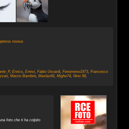
pterus roseus
nte_P
,
Enrico
,
Errevi
,
Fabio Usvardi
,
Fenomeno1973
,
Francesco
zzari
,
Marzio Bambini
,
Maxlaz66
,
Mighe74
,
Nino 58
,
na foto che ti ha colpito