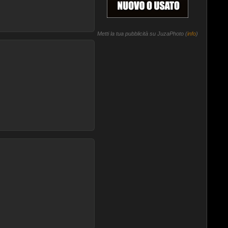
Metti la tua pubblicità su JuzaPhoto (
info
)