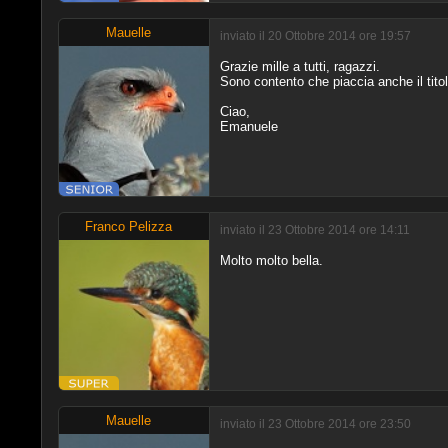
Mauelle
inviato il 20 Ottobre 2014 ore 19:57
Grazie mille a tutti, ragazzi.
Sono contento che piaccia anche il titol
Ciao,
Emanuele
Franco Pelizza
inviato il 23 Ottobre 2014 ore 14:11
Molto molto bella.
Mauelle
inviato il 23 Ottobre 2014 ore 23:50