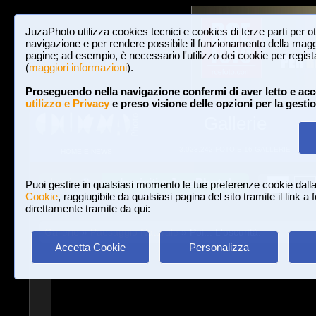
JuzaPhoto utilizza cookies tecnici e cookies di terze parti per o
navigazione e per rendere possibile il funzionamento della maggi
pagine; ad esempio, è necessario l'utilizzo dei cookie per registar
(
maggiori informazioni
).
Proseguendo nella navigazione confermi di aver letto e acc
utilizzo e Privacy
e preso visione delle opzioni per la gesti
Gallerie
3,023,242 FOTO E 16 GALLERIE
HOME E NEWS
Iscriviti a JuzaPhoto!
A
A
Login
Puoi gestire in qualsiasi momento le tue preferenze cookie dall
Cookie
, raggiugibile da qualsiasi pagina del sito tramite il link a
direttamente tramite da qui:
Gallerie
»
Paesaggio Naturale
» Poi... L'oscurità.
Accetta Cookie
Personalizza