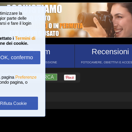
ttimizzare la
or parte delle
si e fare il login
ettato i
Termini di
one dei cookie.
Forum
Recensioni
OK, confermo
FORUM DI DISCUSSIONE
FOTOCAMERE, OBIETTIVI E ACCE
a pagina
?
AIUTO
Preferenze
RICERCA
 fondo pagina, o
Rifiuta Cookie