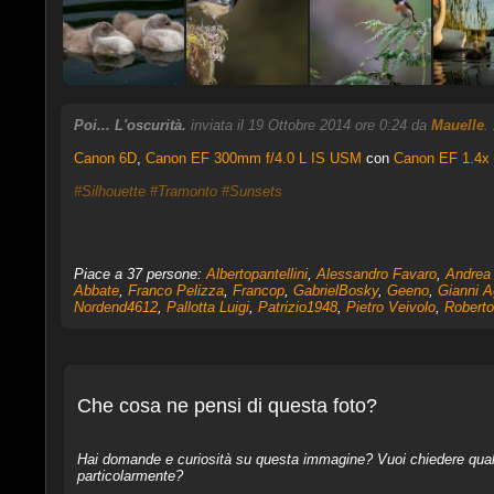
Poi... L'oscurità.
inviata il 19 Ottobre 2014 ore 0:24 da
Mauelle
.
Canon 6D
,
Canon EF 300mm f/4.0 L IS USM
con
Canon EF 1.4x I
#Silhouette
#Tramonto
#Sunsets
Piace a 37 persone:
Albertopantellini
,
Alessandro Favaro
,
Andrea 
Abbate
,
Franco Pelizza
,
Francop
,
GabrielBosky
,
Geeno
,
Gianni A
Nordend4612
,
Pallotta Luigi
,
Patrizio1948
,
Pietro Veivolo
,
Roberto
Che cosa ne pensi di questa foto?
Hai domande e curiosità su questa immagine? Vuoi chiedere qualcos
particolarmente?