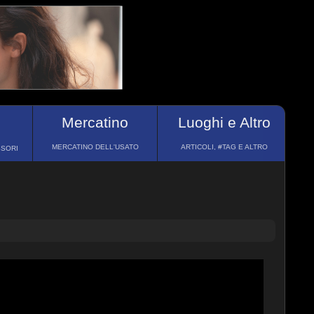
Mercatino
Luoghi e Altro
MERCATINO DELL'USATO
ARTICOLI, #TAG E ALTRO
SSORI