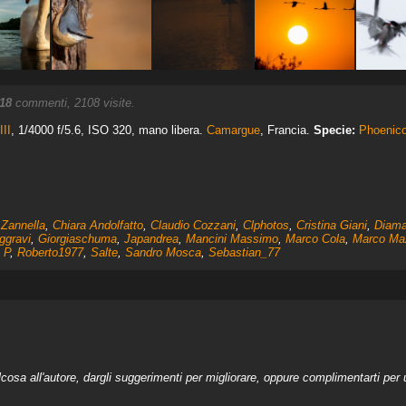
18
commenti, 2108 visite.
II
, 1/4000 f/5.6, ISO 320, mano libera.
Camargue
, Francia.
Specie:
Phoenico
Zannella
,
Chiara Andolfatto
,
Claudio Cozzani
,
Clphotos
,
Cristina Giani
,
Diama
ggravi
,
Giorgiaschuma
,
Japandrea
,
Mancini Massimo
,
Marco Cola
,
Marco Ma
 P
,
Roberto1977
,
Salte
,
Sandro Mosca
,
Sebastian_77
a all'autore, dargli suggerimenti per migliorare, oppure complimentarti per u