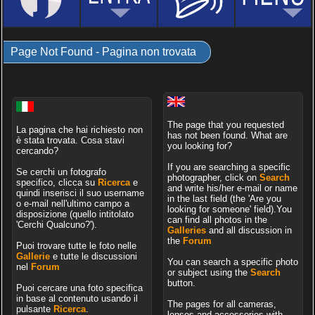
Page Not Found - Pagina non trovata
The page that you requested
La pagina che hai richiesto non
has not been found. What are
è stata trovata. Cosa stavi
you looking for?
cercando?
If you are searching a specific
Se cerchi un fotografo
photographer, click on
Search
specifico, clicca su
Ricerca
e
and write his/her e-mail or name
quindi inserisci il suo username
in the last field (the 'Are you
o e-mail nell'ultimo campo a
looking for someone' field).You
disposizione (quello intitolato
can find all photos in the
'Cerchi Qualcuno?').
Galleries
and all discussion in
the
Forum
Puoi trovare tutte le foto nelle
Gallerie
e tutte le discussioni
You can search a specific photo
nel
Forum
or subject using the
Search
button.
Puoi cercare una foto specifica
in base al contenuto usando il
The pages for all cameras,
pulsante
Ricerca
.
lenses and accessories with