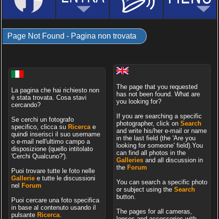
Page Not Found - Pagina non trovata
The page that you requested
La pagina che hai richiesto non
has not been found. What are
è stata trovata. Cosa stavi
you looking for?
cercando?
If you are searching a specific
Se cerchi un fotografo
photographer, click on
Search
specifico, clicca su
Ricerca
e
and write his/her e-mail or name
quindi inserisci il suo username
in the last field (the 'Are you
o e-mail nell'ultimo campo a
looking for someone' field).You
disposizione (quello intitolato
can find all photos in the
'Cerchi Qualcuno?').
Galleries
and all discussion in
the
Forum
Puoi trovare tutte le foto nelle
Gallerie
e tutte le discussioni
You can search a specific photo
nel
Forum
or subject using the
Search
button.
Puoi cercare una foto specifica
in base al contenuto usando il
The pages for all cameras,
pulsante
Ricerca
.
lenses and accessories with