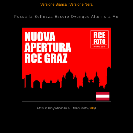
Versione Bianca
|
Versione Nera
Possa la Bellezza Essere Ovunque Attorno a Me
Metti la tua pubblicità su JuzaPhoto (
info
)