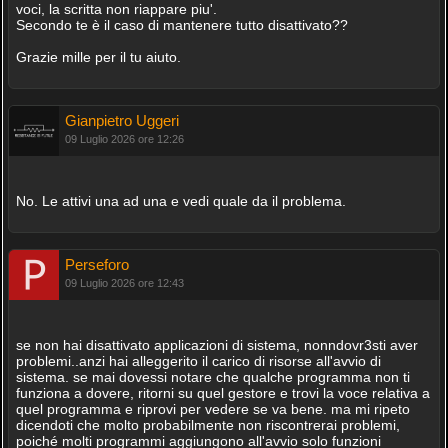
voci, la scritta non riappare piu'.
Secondo te è il caso di mantenere tutto disattivato??
Grazie mille per il tu aiuto.
Gianpietro Uggeri
09 Luglio 2026 ore 12:26
No. Le attivi una ad una e vedi quale da il problema.
Perseforo
09 Luglio 2026 ore 12:43
se non hai disattivato applicazioni di sistema, nonndovr3sti aver
problemi..anzi hai alleggerito il carico di risorse all'avvio di
sistema. se mai dovessi notare che qualche programma non ti
funziona a dovere, ritorni su quel gestore e trovi la voce relativa a
quel programma e riprovi per vedere se va bene. ma mi ripeto
dicendoti che molto probabilmente non riscontrerai problemi,
poiché molti programmi aggiungono all'avvio solo funzioni