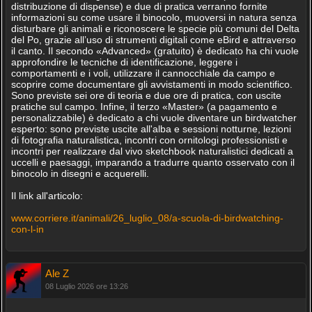
distribuzione di dispense) e due di pratica verranno fornite
informazioni su come usare il binocolo, muoversi in natura senza
disturbare gli animali e riconoscere le specie più comuni del Delta
del Po, grazie all’uso di strumenti digitali come eBird e attraverso
il canto. Il secondo «Advanced» (gratuito) è dedicato ha chi vuole
approfondire le tecniche di identificazione, leggere i
comportamenti e i voli, utilizzare il cannocchiale da campo e
scoprire come documentare gli avvistamenti in modo scientifico.
Sono previste sei ore di teoria e due ore di pratica, con uscite
pratiche sul campo. Infine, il terzo «Master» (a pagamento e
personalizzabile) è dedicato a chi vuole diventare un birdwatcher
esperto: sono previste uscite all'alba e sessioni notturne, lezioni
di fotografia naturalistica, incontri con ornitologi professionisti e
incontri per realizzare dal vivo sketchbook naturalistici dedicati a
uccelli e paesaggi, imparando a tradurre quanto osservato con il
binocolo in disegni e acquerelli.
Il link all'articolo:
www.corriere.it/animali/26_luglio_08/a-scuola-di-birdwatching-
con-l-in
Ale Z
08 Luglio 2026 ore 13:26