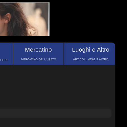
Mercatino
Luoghi e Altro
MERCATINO DELL'USATO
ARTICOLI, #TAG E ALTRO
SSORI