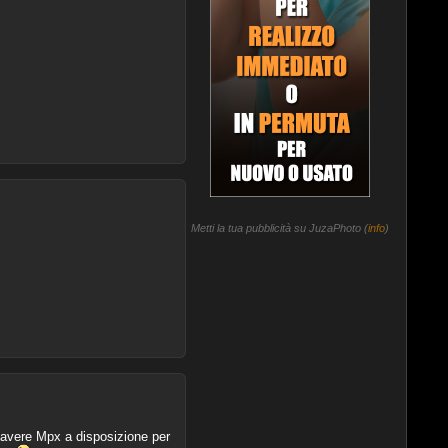
Metti la tua pubblicità su JuzaPhoto (
info
)
 avere Mpx a disposizione per