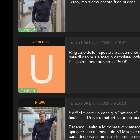
i crop, ma siamo ancora fuori budget...
Umboripa
inviato il 06 Luglio 2026 ore 15:26
Ringrazio delle risposte , praticamente 
pare di capire sia meglio cambiare l'ott
Ps: potrei forse arrivare a 1500€.
Fra96
inviato il 06 Luglio 2026 ore 16:21
è difficile dare un consiglio "razionale"
finale...... Provo a mettertela un po' p
Facendo il salto a Mirrorless ovviamente 
spingere fino a sensori da 60 Mpx per cr
parla di spese immense, diciamo in sci