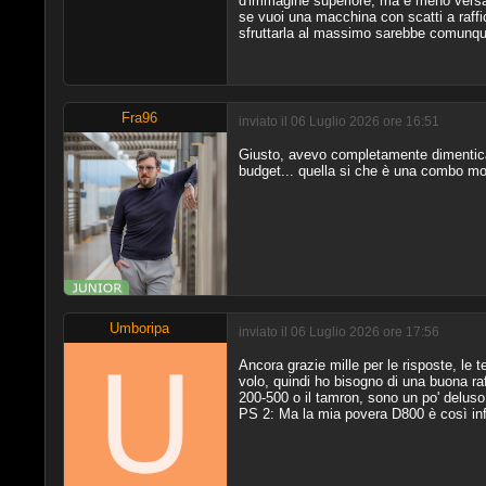
d'immagine superiore, ma è meno versat
se vuoi una macchina con scatti a raffic
sfruttarla al massimo sarebbe comunque 
Fra96
inviato il 06 Luglio 2026 ore 16:51
Giusto, avevo completamente dimenticat
budget... quella si che è una combo mo
Umboripa
inviato il 06 Luglio 2026 ore 17:56
Ancora grazie mille per le risposte, le 
volo, quindi ho bisogno di una buona raf
200-500 o il tamron, sono un po' deluso
PS 2: Ma la mia povera D800 è così inf