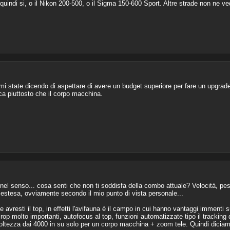
 quindi si, o il Nikon 200-500, o il Sigma 150-600 Sport. Altre strade non ne v
mi state dicendo di aspettare di avere un budget superiore per fare un upgrade 
ica piuttosto che il corpo macchina.
, nel senso... cosa senti che non ti soddisfa della combo attuale? Velocità, peso
iù estesa, ovviamente secondo il mio punto di vista personale...
avresti il top, in effetti l'avifauna è il campo in cui hanno vantaggi immenti su
op molto importanti, autofocus al top, funzioni automatizzate tipo il tracking 
oltezza dai 4000 in su solo per un corpo macchina + zoom tele. Quindi dicia