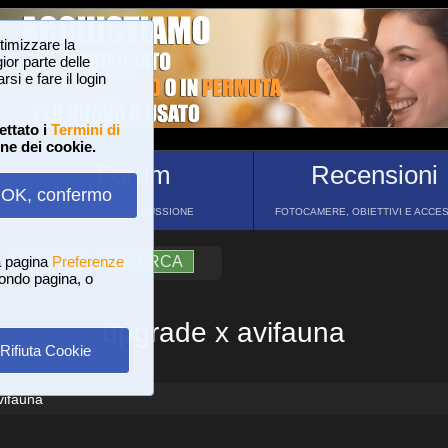
ttimizzare la
or parte delle
si e fare il login
ettato i
Termini di
one dei cookie.
Forum
Recensioni
OK, confermo
FORUM DI DISCUSSIONE
FOTOCAMERE, OBIETTIVI E ACCE
a pagina
?
AIUTO
Preferenze
RICERCA
 fondo pagina, o
upgrade x avifauna
Rifiuta Cookie
vifauna