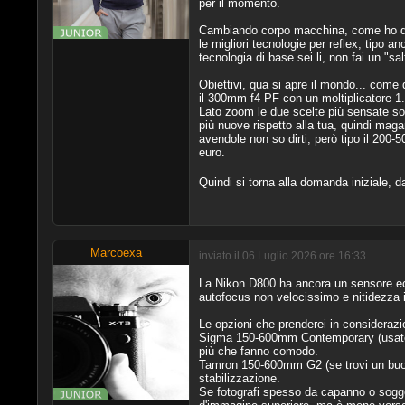
per il momento.
Cambiando corpo macchina, come ho det
le migliori tecnologie per reflex, tipo
tecnologia di base sei li, non fai un "
Obiettivi, qua si apre il mondo... come
il 300mm f4 PF con un moltiplicatore 1.
Lato zoom le due scelte più sensate so
più nuove rispetto alla tua, quindi magar
avendole non so dirti, però tipo il 200
euro.
Quindi si torna alla domanda iniziale, 
Marcoexa
inviato il 06 Luglio 2026 ore 16:33
La Nikon D800 ha ancora un sensore ecce
autofocus non velocissimo e nitidezza in
Le opzioni che prenderei in consideraz
Sigma 150-600mm Contemporary (usato 700
più che fanno comodo.
Tamron 150-600mm G2 (se trovi un buon 
stabilizzazione.
Se fotografi spesso da capanno o sogget