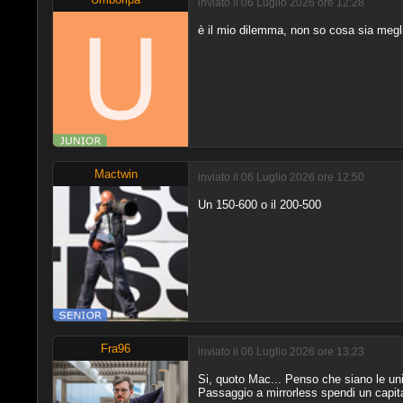
inviato il 06 Luglio 2026 ore 12:28
è il mio dilemma, non so cosa sia megli
Mactwin
inviato il 06 Luglio 2026 ore 12:50
Un 150-600 o il 200-500
Fra96
inviato il 06 Luglio 2026 ore 13:23
Si, quoto Mac... Penso che siano le uni
Passaggio a mirrorless spendi un capit