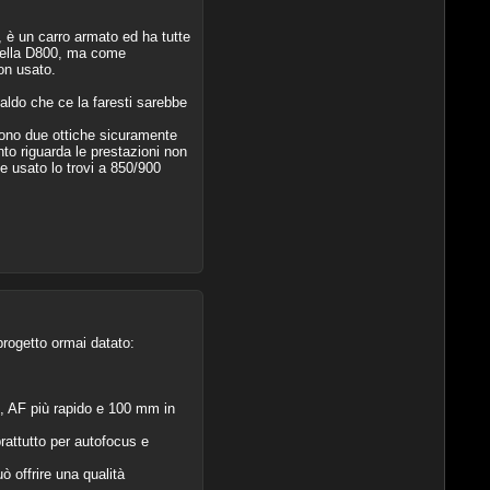
è un carro armato ed ha tutte
 della D800, ma come
on usato.
aldo che ce la faresti sarebbe
Sono due ottiche sicuramente
nto riguarda le prestazioni non
e usato lo trovi a 850/900
progetto ormai datato:
o, AF più rapido e 100 mm in
attutto per autofocus e
 offrire una qualità