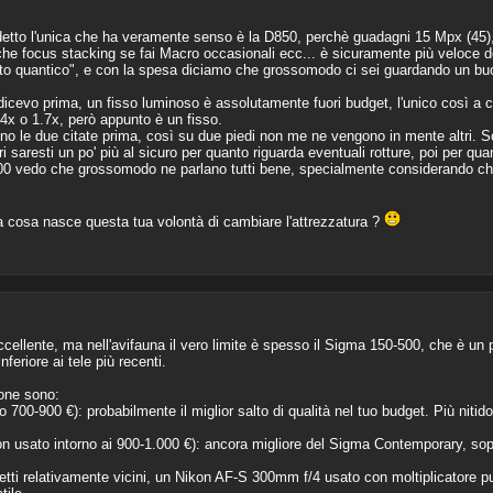
to l'unica che ha veramente senso è la D850, perchè guadagni 15 Mpx (45), 
 anche focus stacking se fai Macro occasionali ecc... è sicuramente più veloce
salto quantico", e con la spesa diciamo che grossomodo ci sei guardando un bu
 dicevo prima, un fisso luminoso è assolutamente fuori budget, l'unico così a c
4x o 1.7x, però appunto è un fisso.
no le due citate prima, così su due piedi non me ne vengono in mente altri. 
i saresti un po' più al sicuro per quanto riguarda eventuali rotture, poi per qua
-500 vedo che grossomodo ne parlano tutti bene, specialmente considerando ch
da cosa nasce questa tua volontà di cambiare l'attrezzatura ?
llente, ma nell'avifauna il vero limite è spesso il Sigma 150-500, che è un 
feriore ai tele più recenti.
ione sono:
-900 €): probabilmente il miglior salto di qualità nel tuo budget. Più nitid
usato intorno ai 900-1.000 €): ancora migliore del Sigma Contemporary, sopr
ti relativamente vicini, un Nikon AF-S 300mm f/4 usato con moltiplicatore può