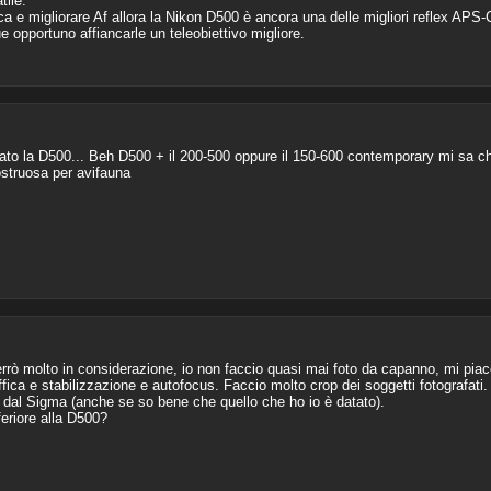
ile.
a e migliorare Af allora la Nikon D500 è ancora una delle migliori reflex APS-
opportuno affiancarle un teleobiettivo migliore.
o la D500... Beh D500 + il 200-500 oppure il 150-600 contemporary mi sa che 
struosa per avifauna
terrò molto in considerazione, io non faccio quasi mai foto da capanno, mi piac
fica e stabilizzazione e autofocus. Faccio molto crop dei soggetti fotografati.
 dal Sigma (anche se so bene che quello che ho io è datato).
eriore alla D500?