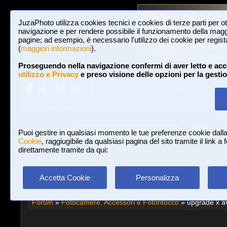
JuzaPhoto utilizza cookies tecnici e cookies di terze parti per o
navigazione e per rendere possibile il funzionamento della maggi
pagine; ad esempio, è necessario l'utilizzo dei cookie per registar
(
maggiori informazioni
).
Proseguendo nella navigazione confermi di aver letto e acc
utilizzo e Privacy
e preso visione delle opzioni per la gesti
Gallerie
3,023,242 FOTO E 16 GALLERIE
HOME E NEWS
Iscriviti a JuzaPhoto!
A
A
Login
Puoi gestire in qualsiasi momento le tue preferenze cookie dall
Cookie
, raggiugibile da qualsiasi pagina del sito tramite il link a
direttamente tramite da qui:
Accetta Cookie
Personalizza
Forum
»
Fotocamere, Accessori e Fotoritocco
» upgrade x a