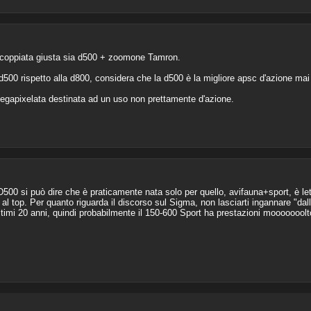
accoppiata giusta sia d500 + zoomone Tamron.
 d500 rispetto alla d800, considera che la d500 è la migliore apsc d'azione mai 
megapixelata destinata ad un uso non prettamente d'azione.
 D500 si può dire che è praticamente nata solo per quello, avifauna+sport, è l
al top. Per quanto riguarda il discorso sul Sigma, non lasciarti ingannare "da
timi 20 anni, quindi probabilmente il 150-600 Sport ha prestazioni mooooooolto 