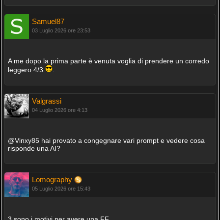
Samuel87
03 Luglio 2026 ore 23:53
A me dopo la prima parte è venuta voglia di prendere un corredo
leggero 4/3
.
Valgrassi
04 Luglio 2026 ore 4:13
@Vinxy85 hai provato a congegnare vari prompt e vedere cosa
risponde una AI?
Lomography
05 Luglio 2026 ore 15:43
3 sono i motivi per avere una FF