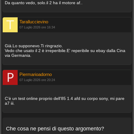
Da quanto vedo, solo.il 2 ha il motore af..
Taralluccievino
07 Luglio 2026 ore 16:34
Già.Lo supponevo.Ti ringrazio.
Vedo che usato il 2 è irreperibile.E' reperibile su ebay dalla Cina
via Germania.
Piermarioadorno
07 Luglio 2026 ore 20:24
C'è un test online proprio dell'85 1.4 afd su corpo sony, mi pare
a7 iii.
Che cosa ne pensi di questo argomento?