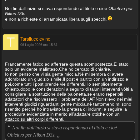
Noi fin dall'inizio si stava rispondendo al titolo e cioè
Obiettvo per
Nikon D3s.
e non a richieste di arrampicata libera sugli specchi.
Taralluccievino
06 Luglio 2026 ore 15:31
Francamente fatico ad afferrare questa scompostezza.E' stato
solo un evidente malinteso.Che ho cercato di chiarire.
Io non penso che vi sia gente miccia.Nè mi sembra di avere
adombrato un giudizio simile.Il post è partito con un indirizzo e
poi,come tutti i post,prende vie differenti.Ho semplicemente
chiesto,dopo le considerazioni a seguito di taluni interventi vòlti a
consigliare la sostituzione della baionetta,se erano reperibili
adattatori che risolvessero il problema dell'AF.Non rilevo nei miei
interventi giudizi riguardanti gente miccia,nè tantomeno mi sono
risentito perché ho intravisto la pretesa di indurmi a seguire la
procedura evidenziata in merito all'adattare ottiche con un
attacco su altri corpi differenti.
“
Noi fin dall'inizio si stava rispondendo al titolo e cioè
„
Obiettvo per Nikon D3s.