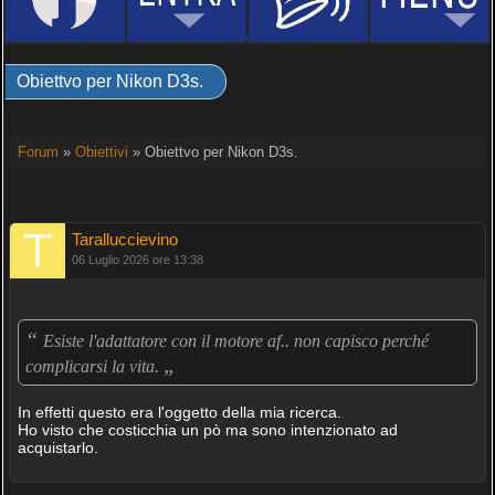
Obiettvo per Nikon D3s.
Forum
»
Obiettivi
» Obiettvo per Nikon D3s.
Taralluccievino
06 Luglio 2026 ore 13:38
“
Esiste l'adattatore con il motore af.. non capisco perché
„
complicarsi la vita.
In effetti questo era l'oggetto della mia ricerca.
Ho visto che costicchia un pò ma sono intenzionato ad
acquistarlo.