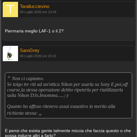
Taralluccievino
06 Luglio 2026 ore 13:44
Piermaria meglio LAF-1 o il 2?
SaroGrey
06 Luglio 2026 ore 15:10
“
Non ci capiamo.
Se tolgo tre viti ad un'ottica Nikon per usarla su Sony E,poi,off
course,la stessa operazione debbo ripeterla per riutillizzarla
sulla Nikon D3s.Insomma.....;-)
Quanto ho affisso ritenevo assai esaustivo in merito alla
„
richiesta stessa:
E pensi che esista gente talmente miccia che faccia questo o che
possa indurre altri a farlo?