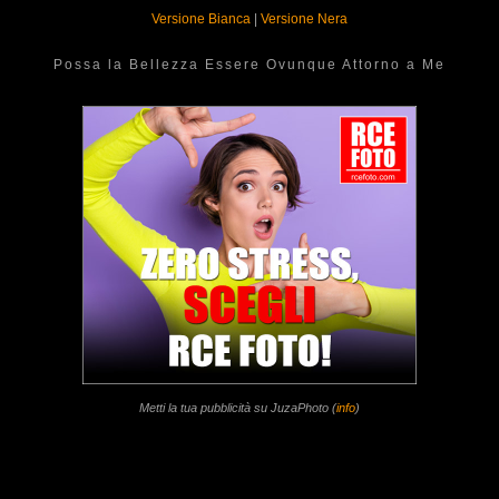
Versione Bianca
|
Versione Nera
Possa la Bellezza Essere Ovunque Attorno a Me
Metti la tua pubblicità su JuzaPhoto (
info
)