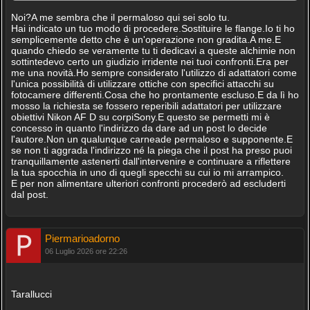
Noi?A me sembra che il permaloso qui sei solo tu.
Hai indicato un tuo modo di procedere.Sostituire le flange.Io ti ho
semplicemente detto che è un'operazione non gradita.A me.E
quando chiedo se veramente tu ti dedicavi a queste alchimie non
sottintedevo certo un giudizio irridente nei tuoi confronti.Era per
me una novità.Ho sempre considerato l'utilizzo di adattatori come
l'unica possibilità di utilizzare ottiche con specifici attacchi su
fotocamere differenti.Cosa che ho prontamente escluso.E da lì ho
mosso la richiesta se fossero reperibili adattatori per utilizzare
obiettivi Nikon AF D su corpiSony.E questo se permetti mi è
concesso in quanto l'indirizzo da dare ad un post lo decide
l'autore.Non un qualunque carneade permaloso e supponente.E
se non ti aggrada l'indirizzo né la piega che il post ha preso puoi
tranquillamente astenerti dall'intervenire e continuare a riflettere
la tua spocchia in uno di quegli specchi su cui io mi arrampico.
E per non alimentare ulteriori confronti procederò ad escluderti
dal post.
Piermarioadorno
06 Luglio 2026 ore 22:26
Tarallucci