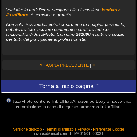
Vuoi dire la tua? Per partecipare alla discussione
iscriviti a
JuzaPhoto
, è semplice e gratuito!
Non solo: iscrivendoti potrai creare una tua pagina personale,
pubblicare foto, ricevere commenti e sfruttare tutte le
funzionalità di JuzaPhoto. Con oltre
261000
iscritti, c'è spazio
per tutti, dal principiante al professionista.
«
≡
PAGINA PRECEDENTE
|
|
Torna a inizio pagina ⇑
JuzaPhoto contiene link affiliati Amazon ed Ebay e riceve una
commissione in caso di acquisto attraverso link affiliati.
Versione desktop
-
Termini di utilizzo e Privacy
-
Preferenze Cookie
juza.ea@gmail.com - P. IVA 01501900334