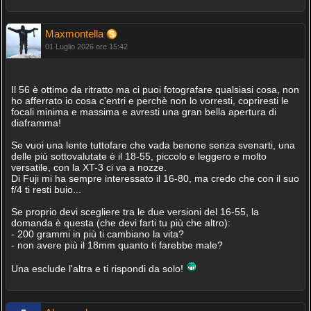
Maxmontella
01 Luglio 2026 ore 15:42
Il 56 è ottimo da ritratto ma ci puoi fotografare qualsiasi cosa, non
ho afferrato io cosa c'entri e perchè non lo vorresti, copriresti le
focali minima e massima e avresti una gran bella apertura di
diaframma!
Se vuoi una lente tuttofare che vada benone senza svenarti, una
delle più sottovalutate è il 18-55, piccolo e leggero e molto
versatile, con la XT-3 ci va a nozze.
Di Fuji mi ha sempre interessato il 16-80, ma credo che con il suo
f/4 ti resti buio...
Se proprio devi scegliere tra le due versioni del 16-55, la
domanda è questa (che devi farti tu più che altro):
- 200 grammi in più ti cambiano la vita?
- non avere più il 18mm quanto ti farebbe male?
Una esclude l'altra e ti rispondi da solo!