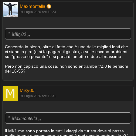
Maxmontella
01 Luglio 2026 ore 12:23
“
„
Miky00
Concordo in pieno, oltre al fatto che è una delle migliori lenti che
ci siano in giro (e si fa pagare il giusto), a volte escono problemi
sul "grosso e pesante" e si parla di un etto o due al massimo...
Però non capisco una cosa, non sono entrambe f/2.8 le bersioni
del 16-55?
Miky00
01 Luglio 2026 ore 12:31
“
„
Maxmontella
Il MK1 me sono portato in tutti i viaggi da turista dove si passa
molto tempo a camminare e non mi è mai pesato portarmi la Xt4