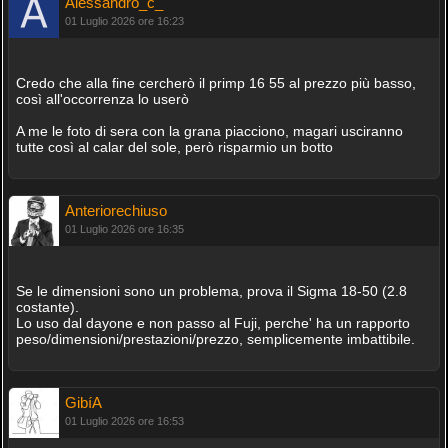
Alessandro_c_
01 Luglio 2026 ore 16:23
Credo che alla fine cercherò il primp 16 55 al prezzo più basso,
così all'occorrenza lo userò
A me le foto di sera con la grana piacciono, magari usciranno
tutte così al calar del sole, però risparmio un botto
Anteriorechiuso
01 Luglio 2026 ore 16:35
Se le dimensioni sono un problema, prova il Sigma 18-50 (2.8
costante).
Lo uso dal dayone e non passo al Fuji, perche' ha un rapporto
peso/dimensioni/prestazioni/prezzo, semplicemente imbattibile.
GibíA
01 Luglio 2026 ore 16:53