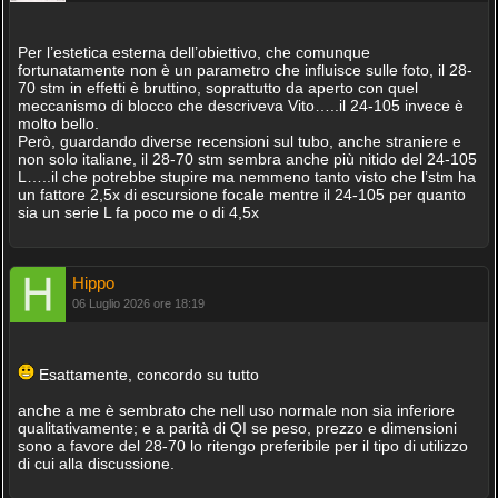
Per l’estetica esterna dell’obiettivo, che comunque
fortunatamente non è un parametro che influisce sulle foto, il 28-
70 stm in effetti è bruttino, soprattutto da aperto con quel
meccanismo di blocco che descriveva Vito…..il 24-105 invece è
molto bello.
Però, guardando diverse recensioni sul tubo, anche straniere e
non solo italiane, il 28-70 stm sembra anche più nitido del 24-105
L…..il che potrebbe stupire ma nemmeno tanto visto che l’stm ha
un fattore 2,5x di escursione focale mentre il 24-105 per quanto
sia un serie L fa poco me o di 4,5x
Hippo
06 Luglio 2026 ore 18:19
Esattamente, concordo su tutto
anche a me è sembrato che nell uso normale non sia inferiore
qualitativamente; e a parità di QI se peso, prezzo e dimensioni
sono a favore del 28-70 lo ritengo preferibile per il tipo di utilizzo
di cui alla discussione.