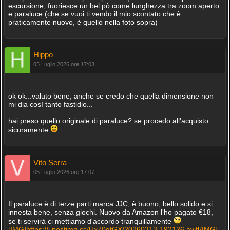
escursione, fuoriesce un bel pò come lunghezza tra zoom aperto
e paraluce (che se vuoi ti vendo il mio scontato che è
praticamente nuovo, è quello nella foto sopra)
Hippo
05 Luglio 2026 ore 17:03
ok ok...valuto bene, anche se credo che quella dimensione non
mi dia così tanto fastidio...
hai preso quello originale di paraluce? se procedo all'acquisto
sicuramente
Vito Serra
05 Luglio 2026 ore 17:07
Il paraluce è di terze parti marca JJC, è buono, bello solido e si
innesta bene, senza giochi. Nuovo da Amazon l'ho pagato €18,
se ti servirà ci mettiamo d'accordo tranquillamente
[IMG]https://i.postimg.cc/Hx70qtGX/20260313-192126.avif[/IMG]