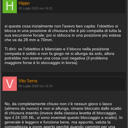
Hippo
05 Luglio 2026 ore 16:31
si questa cosa inizialmente non l'avevo ben capita: l'obiettivo si
blocca in una posizione di chiusura che è più compatta di tutta la
sua escursione focale; poi si sblocca in una posizione più estesa
che va da 28 mm a 70mm.
Ti dirò: se l'obiettivo è bilanciato e il blocco nella posizione
compatta è solido e non fa giogo nè si allunga da solo, allora
potrebbe non essere una cosa così negativa (il problema
maggiore forse è lo stoccaggio in borsa)
Vito Serra
05 Luglio 2026 ore 16:33
No, da completamente chiuso non c'è nessun gioco o lasco
(almeno da nuovo) e non si allunga, rimane bloccato dallo scatto
di chiusura inserito (invece della classica levetta di bloccaggio,
tipo il 24 105 f4L, si sono inventati questo bloccaggio a scatto). In
generale è leggero e funziona bene, ma appunto, valuta la
compattezza a zoom aperto perché quando cammini per una