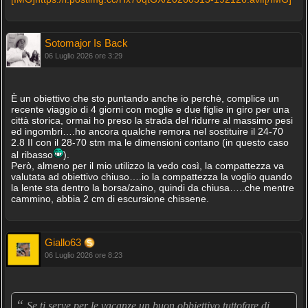
Sotomajor Is Back
06 Luglio 2026 ore 3:29
È un obiettivo che sto puntando anche io perchè, complice un
recente viaggio di 4 giorni con moglie e due figlie in giro per una
città storica, ormai ho preso la strada del ridurre al massimo pesi
ed ingombri….ho ancora qualche remora nel sostituire il 24-70
2.8 II con il 28-70 stm ma le dimensioni contano (in questo caso
al ribasso
).
Però, almeno per il mio utilizzo la vedo così, la compattezza va
valutata ad obiettivo chiuso….io la compattezza la voglio quando
la lente sta dentro la borsa/zaino, quindi da chiusa…..che mentre
cammino, abbia 2 cm di escursione chissene.
Giallo63
06 Luglio 2026 ore 8:23
“
Se ti serve per le vacanze un buon obbiettivo tuttofare di