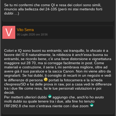
Se tu mi confermi che come QI e resa dei colori sono simili,
rinuncio alla bellezza del 24-105 (però mi stai mettendo forti
dubbi …)
Vito Serra
06 Luglio 2026 ore 18:56
Colori e IQ sono buoni su entrambi, vai tranquillo, lo sfocato è a
favore del f2.8 naturalmente, la nitidezza è anch'essa buona su
entrambi, se ricordo bene, c'è una lieve distorsione e vignettatura
maggiore sul 28 70, ma si corregge facilmente in post. Come
materiali e costruzione, il serie L mi sembrava migliore, oltre ad
avere già il suo paraluce e la sacca Canon. Non mi viene altro da
segnalarti. Se hai dubbi, ti consiglio di recarti in un negozio e vedi
le differenze di persona
portati la fotocamera e la scheda
cfexpress/SD e fai delle prova in raw, poi a casa vedi le differenze
tra i due file come resa, fai le tue personali valutazioni e poi
decidi.
Per metterti ulteriori dubbi
aggiungo che, anch'io ho avuto
molti dubbi su quale tenere tra i due, alla fine ho tenuto
l'RF28f2.8 che non c'entrava niente con i due zoom