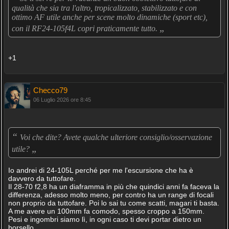
qualità che sia tra l'altro, tropicalizzato, stabilizzato e con
ottimo AF utile anche per scene molto dinamiche (sport etc),
„
con il RF24-105f4L copri praticamente tutto.
+1
Checco79
06 Luglio 2026 ore 8:45
“
Voi che dite? Avete qualche ulteriore consiglio/osservazione
„
utile?
Io andrei di 24-105L perché per me l'escursione che ha è
davvero da tuttofare.
Il 28-70 f2,8 ha un diaframma in più che quindici anni fa faceva la
differenza, adesso molto meno, per contro ha un range di focali
non proprio da tuttofare. Poi lo sai tu come scatti, magari ti basta.
A me avere un 100mm fa comodo, spesso croppo a 150mm.
Pesi e ingombri siamo lì, in ogni caso ti devi portar dietro un
borsello.