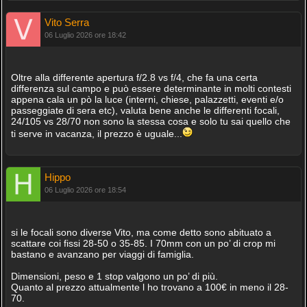
Vito Serra
06 Luglio 2026 ore 18:42
Oltre alla differente apertura f/2.8 vs f/4, che fa una certa
differenza sul campo e può essere determinante in molti contesti
appena cala un pò la luce (interni, chiese, palazzetti, eventi e/o
passeggiate di sera etc), valuta bene anche le differenti focali,
24/105 vs 28/70 non sono la stessa cosa e solo tu sai quello che
ti serve in vacanza, il prezzo è uguale...
Hippo
06 Luglio 2026 ore 18:54
si le focali sono diverse Vito, ma come detto sono abituato a
scattare coi fissi 28-50 o 35-85. I 70mm con un po’ di crop mi
bastano e avanzano per viaggi di famiglia.
Dimensioni, peso e 1 stop valgono un po’ di più.
Quanto al prezzo attualmente l ho trovano a 100€ in meno il 28-
70.