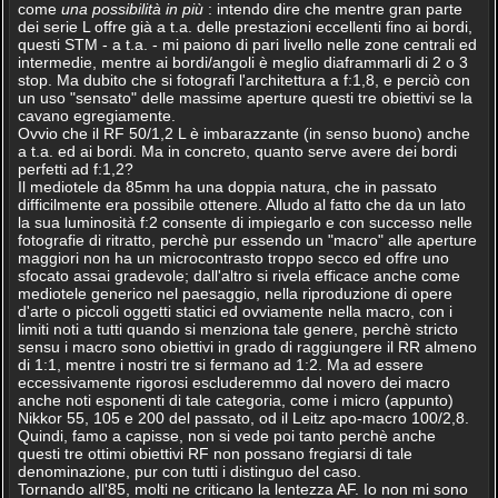
come
una possibilità in più
: intendo dire che mentre gran parte
dei serie L offre già a t.a. delle prestazioni eccellenti fino ai bordi,
questi STM - a t.a. - mi paiono di pari livello nelle zone centrali ed
intermedie, mentre ai bordi/angoli è meglio diaframmarli di 2 o 3
stop. Ma dubito che si fotografi l'architettura a f:1,8, e perciò con
un uso "sensato" delle massime aperture questi tre obiettivi se la
cavano egregiamente.
Ovvio che il RF 50/1,2 L è imbarazzante (in senso buono) anche
a t.a. ed ai bordi. Ma in concreto, quanto serve avere dei bordi
perfetti ad f:1,2?
Il mediotele da 85mm ha una doppia natura, che in passato
difficilmente era possibile ottenere. Alludo al fatto che da un lato
la sua luminosità f:2 consente di impiegarlo e con successo nelle
fotografie di ritratto, perchè pur essendo un "macro" alle aperture
maggiori non ha un microcontrasto troppo secco ed offre uno
sfocato assai gradevole; dall'altro si rivela efficace anche come
mediotele generico nel paesaggio, nella riproduzione di opere
d'arte o piccoli oggetti statici ed ovviamente nella macro, con i
limiti noti a tutti quando si menziona tale genere, perchè stricto
sensu i macro sono obiettivi in grado di raggiungere il RR almeno
di 1:1, mentre i nostri tre si fermano ad 1:2. Ma ad essere
eccessivamente rigorosi escluderemmo dal novero dei macro
anche noti esponenti di tale categoria, come i micro (appunto)
Nikkor 55, 105 e 200 del passato, od il Leitz apo-macro 100/2,8.
Quindi, famo a capisse, non si vede poi tanto perchè anche
questi tre ottimi obiettivi RF non possano fregiarsi di tale
denominazione, pur con tutti i distinguo del caso.
Tornando all'85, molti ne criticano la lentezza AF. Io non mi sono