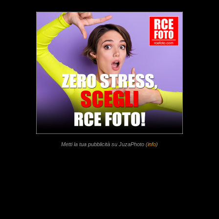
Metti la tua pubblicità su JuzaPhoto (
info
)