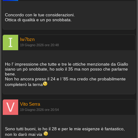
Concordo con le tue considerazioni.
Ottica di qualità e un po snobbata.
Iw7bzn
19 Giugno 2026 ore 20:48
Ho l' impressione che tutte e tre le ottiche menzionate da Giallo
siano un pò snobbate, ho solo il 35 ma non posso che parlarne
bene.
Non ho ancora preso il 24 e l '85 ma credo che probabilmente
completerò la terna
Vito Serra
19 Giugno 2026 ore 20:54
Sono tutti buoni, io ho il 28 e per le mie esigenze è fantastico,
non lo darò mai via