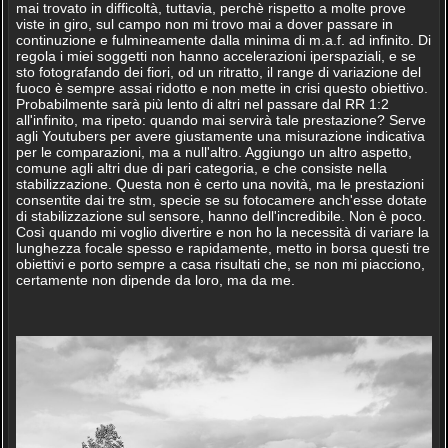
mai trovato in difficoltà, tuttavia, perchè rispetto a molte prove
viste in giro, sul campo non mi trovo mai a dover passare in
continuzione e fulmineamente dalla minima di m.a.f. ad infinito. Di
regola i miei soggetti non hanno accelerazioni iperspaziali, e se
sto fotografando dei fiori, od un ritratto, il range di variazione del
fuoco è sempre assai ridotto e non mette in crisi questo obiettivo.
Probabilmente sarà più lento di altri nel passare dal RR 1:2
all'infinito, ma ripeto: quando mai servirà tale prestazione? Serve
agli Youtubers per avere giustamente una misurazione indicativa
per le comparazioni, ma a null'altro. Aggiungo un altro aspetto,
comune agli altri due di pari categoria, e che consiste nella
stabilizzazione. Questa non è certo una novità, ma le prestazioni
consentite dai tre stm, specie se su fotocamere anch'esse dotate
di stabilizzazione sul sensore, hanno dell'incredibile. Non è poco.
Così quando mi voglio divertire e non ho la necessità di variare la
lunghezza focale spesso e rapidamente, metto in borsa questi tre
obiettivi e porto sempre a casa risultati che, se non mi piacciono,
certamente non dipende da loro, ma da me.