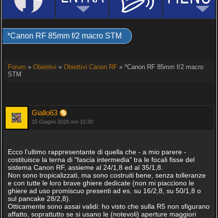
*Canon RF 85mm f/2 macro STM
Forum
»
Obiettivi
»
Obiettivi Canon RF
» *Canon RF 85mm f/2 macro
STM
Giallo63
15 Giugno 2026 ore 15:30
Ecco l'ultimo rappresentante di quella che - a mio parere -
costituisce la terna di "fascia intermedia" tra le focali fisse del
sistema Canon RF, assieme al 24/1,8 ed al 35/1,8.
Non sono tropicalizzati, ma sono costruiti bene, senza tolleranze
e con tutte le loro brave ghiere dedicate (non mi piacciono le
ghiere ad uso promiscuo presenti ad es. su 16/2,8, su 50/1,8 o
sul pancake 28/2,8).
Otticamente sono assai validi: ho visto che sulla R5 non sfigurano
affatto, soprattutto se si usano le (notevoli) aperture maggiori