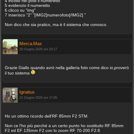
4 incollo nel post il numeretto
5 evidenzio il numeretto
6 clicco su "img"
7 inserisco "2" "[IMG2]numerofoto[/IMG2] "
Non dico che sia pratico, ma è il sistema che conosco.
Merca.Max
20 Giugno 2026 ore 20:17
Grazie Giallo quando avrò nella galleria foto come dico io,proverò
il tuo sistema
Ignatius
21 Giugno 2026 ore 17:05
Ho un ottimo ricordo dell'RF 85mm F2 STM.
Non ce l'ho più perché a un certo punto ho sostituito RF 85mm
F2 ed EF 135mm F2 con lo zoom RF 70-200 F2.8.