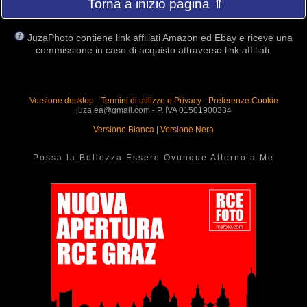
Torna a inizio pagina ⇑
JuzaPhoto contiene link affiliati Amazon ed Ebay e riceve una
commissione in caso di acquisto attraverso link affiliati.
Versione desktop
-
Termini di utilizzo e Privacy
-
Preferenze Cookie
juza.ea@gmail.com - P. IVA 01501900334
Versione Bianca
|
Versione Nera
Possa la Bellezza Essere Ovunque Attorno a Me